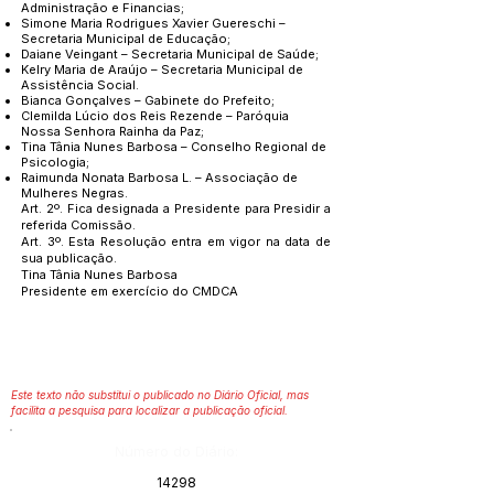
Administração e Financias;
Simone Maria Rodrigues Xavier Guereschi –
Secretaria Municipal de Educação;
Daiane Veingant – Secretaria Municipal de Saúde;
Kelry Maria de Araújo – Secretaria Municipal de
Assistência Social.
Bianca Gonçalves – Gabinete do Prefeito;
Clemilda Lúcio dos Reis Rezende – Paróquia
Nossa Senhora Rainha da Paz;
Tina Tânia Nunes Barbosa – Conselho Regional de
Psicologia;
Raimunda Nonata Barbosa L. – Associação de
Mulheres Negras.
Art. 2º. Fica designada a Presidente para Presidir a
referida Comissão.
Art. 3º. Esta Resolução entra em vigor na data de
sua publicação.
Tina Tânia Nunes Barbosa
Presidente em exercício do CMDCA
Este texto não substitui o publicado no Diário Oficial, mas
facilita a pesquisa para localizar a publicação oficial.
Número do Diário:
14298