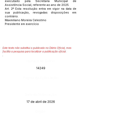
executado pela Secretaria Municipal de
Assistência Social, referente ao ano de 2025.
Art. 2º Esta resolução entra em vigor na data de
sua publicação, revogadas disposições em
contrário.
Maxmiliano Moreira Celestino
Presidente em exercício
Este texto não substitui o publicado no Diário Oficial, mas
facilita a pesquisa para localizar a publicação oficial.
Número do Diário:
14249
Página da Publicação:
Data da Publicação:
17 de abril de 2026
Órgão: