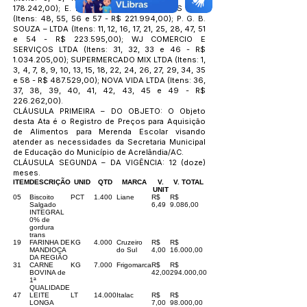
178.242,00); E. R. COMERCIO E SERVIÇOS LTDA
(Itens: 48, 55, 56 e 57 - R$ 221.994,00); P. G. B.
SOUZA – LTDA (Itens: 11, 12, 16, 17, 21, 25, 28, 47, 51
e 54 - R$ 223.595,00); WJ COMERCIO E
SERVIÇOS LTDA (Itens: 31, 32, 33 e 46 - R$
1.034.205
,00); SUPERMERCADO MIX LTDA (Itens: 1,
3, 4, 7, 8, 9, 10, 13, 15, 18, 22, 24, 26, 27, 29, 34, 35
e 58 - R$ 487.529,00); NOVA VIDA LTDA (Itens: 36,
37, 38, 39, 40, 41, 42, 43, 45 e 49 - R$
226.262,00).
CLÁUSULA PRIMEIRA – DO OBJETO: O Objeto
desta Ata é o Registro de Preços para Aquisição
de Alimentos para Merenda Escolar visando
atender as necessidades da Secretaria Municipal
de Educação do Município de Acrelândia/AC.
CLÁUSULA SEGUNDA – DA VIGÊNCIA: 12 (doze)
meses.
ITEM
DESCRIÇÃO
UNID
QTD
MARCA
V.
V. TOTAL
UNIT
05
Biscoito
PCT
1.400
Liane
R$
R$
Salgado
6,49
9.086,00
INTEGRAL
0% de
gordura
trans
19
FARINHA DE
KG
4.000
Cruzeiro
R$
R$
MANDIOCA
do Sul
4,00
16.000,00
DA REGIÃO
31
CARNE
KG
7.000
Frigomarca
R$
R$
BOVINA de
42,00
294.000,00
1ª
QUALIDADE
47
LEITE
LT
14.000
Italac
R$
R$
LONGA
7,00
98.000,00