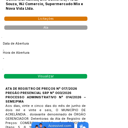
Souza, WJ Comercio, Supermercado Mix e
Nova Vida Ltda.
Licitações
Ata
Data de Abertura
-
Hora de Abertura
-
Visualizar
ATA DE REGISTRO DE PREÇOS Nº 017/2026
PREGÃO PRESENCIAL SRP Nº 003/2026
PROCESSO ADMINISTRATIVO Nº 014/2026 –
SEME/PMA
Aos dias, vinte e cinco dias do mês de junho de
dois mil e vinte e seis, O MUNICÍPIO DE
ACRELÂNDIA... doravante denominado de ÓRGÃO
GERENCIADOR. Detentoras da Ata de Registro de
Preços: COMERCIAL RAMOS – D.L. RAMOS-ME
(Itens: 5, 6, 19, 20, 23, 50, 52 e 53 - R$