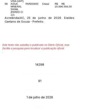
VIDA (UHT)
58
AGUA
FARDO
600
Cristal
R$
R$
MINERAL
10,99
6.594,00
500ML
(FARDO C/
12)
Acrelândia/AC, 25 de junho de 2026. Eraídes
Caetano de Souza - Prefeito.
Este texto não substitui o publicado no Diário Oficial, mas
facilita a pesquisa para localizar a publicação oficial.
Número do Diário:
14298
Página da Publicação:
91
Data da Publicação:
1 de julho de 2026
Órgão: