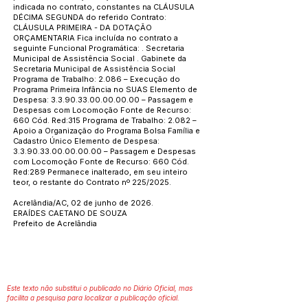
indicada no contrato, constantes na CLÁUSULA
DÉCIMA SEGUNDA do referido Contrato:
CLÁUSULA PRIMEIRA - DA DOTAÇÃO
ORÇAMENTARIA Fica incluída no contrato a
seguinte Funcional Programática: . Secretaria
Municipal de Assistência Social . Gabinete da
Secretaria Municipal de Assistência Social
Programa de Trabalho: 2.086 – Execução do
Programa Primeira Infância no SUAS Elemento de
Despesa:
3.3.90.33.00.00.00.00
– Passagem e
Despesas com Locomoção Fonte de Recurso:
660 Cód. Red:315 Programa de Trabalho: 2.082 –
Apoio a Organização do Programa Bolsa Família e
Cadastro Único Elemento de Despesa:
3.3.90.33.00.00.00.00
– Passagem e Despesas
com Locomoção Fonte de Recurso: 660 Cód.
Red:289 Permanece inalterado, em seu inteiro
teor, o restante do Contrato nº 225/2025.
Acrelândia/AC, 02 de junho de 2026.
ERAÍDES CAETANO DE SOUZA
Prefeito de Acrelândia
Este texto não substitui o publicado no Diário Oficial, mas
facilita a pesquisa para localizar a publicação oficial.