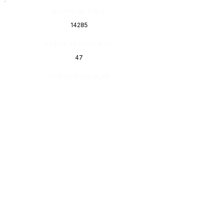
Número do Diário:
14285
Página da Publicação:
47
Data da Publicação:
11 de junho de 2026
Órgão: