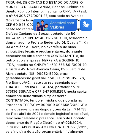
TRIBUNAL DE CONTAS DO ESTADO DO ACRE, O
MUNICÍPIO DE ACRELÂNDIA, Pessoa Jurídica de
Direito Público Interno, inscrita no CNPJ (MF) sob
o nº
84.306.737
/0001-27, com sede na Avenida
Governador Edmundo Pinto, nº 810, Bairro Centro,
CEP
69.945-000
- Município de Acrelândia – AC,
neste ato representada pelo Prefeito Municipal Sr.
Eraídes Caetano de Souza, portador do RG
1067492-6
e CPF Nº
409.178.609-00
, residente e
domiciliado no Projeto Redenção 01, Quadra 11, Km
03 Acrelândia – Acre, no exercício de suas
atribuições legais e regulamentares, doravante
denominado simplesmente CONTRATANTE e, de
outro lado a empresa, FERREIRA E SOBRINHO
LTDA, inscrita no CNPJ/MF n°
19.533.891
/0001-70,
situada a AV. Nova Avenida Ceará, 1195, Jardim de
Alah, contato
(68) 99952-5202
, e-mail:
gerasfinanceiro@hotmail.com
, CEP:
69915-526
,
Rio Branco/AC, neste ato representado por
THIAGO FERREIRA DE SOUZA, portador do RG
376136 SSP/AC e CPF
847.935.11287
, nesta capital
doravante denominada simplesmente
CONTRATADA, tendo em vista o que consta no
Processo TCE/AC nº
999999.003658
/2024-31 e
em e observância às disposições da Lei nº 14.133
de 1º de abril de 2021 e demais legislação aplicável,
resolvem celebrar o presente Termo de Contrato,
decorrente do Pregão Eletrônico nº 021/2024,
RESOLVE APOSTILAR AO CONTRATO Nº 225/2025,
para incluir a dotação orçamentária inicialmente