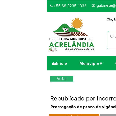
📧
gabinete@a
📞+55 68 3235-1332
Olá, 
🏡Início
Município🔽
Voltar
Republicado por Incorr
Prorrogação de prazo de vigênci