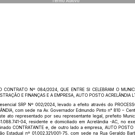
Termo Aditivo
 CONTRATO Nº 084/2024, QUE ENTRE SI CELEBRAM O MUNICÍ
NISTRAÇÃO E FINANÇAS E A EMPRESA, AUTO POSTO ACRELÂNDIA 
resencial SRP Nº 002/2024, levado a efeito através do PROCES
DIA, com sede na Av. Governador Edmundo Pinto n° 810 – Centro
te ato representado por seu representante legal, prefeito Muni
1.088.741-04, residente e domiciliado em Acrelândia -AC, no exe
minado CONTRATANTE e, de outro lado a empresa, AUTO POSTO 
ição Estadual nº 01.002.321/001-75, com sede na Rua Geraldo Ba