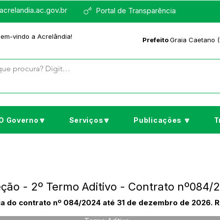
crelandia.ac.gov.br
Portal de Transparência
bem-vindo a Acrelândia!
Prefeito
Graia Caetano (
O Governo🔽
Serviços🔽
Publicações 🔽
T
eção - 2º Termo Aditivo - Contrato nº084
a do contrato nº 084/2024 até 31 de dezembro de 2026. R