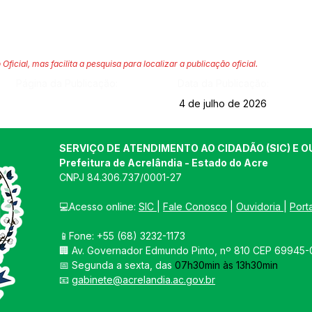
 Oficial, mas facilita a pesquisa para localizar a publicação oficial.
Página da Publicação:
Data da Publicação:
4 de julho de 2026
SERVIÇO DE ATENDIMENTO AO CIDADÃO (SIC) E O
Prefeitura de Acrelândia - Estado do Acre
CNPJ 
84.306.737/0001-27
💻Acesso online: 
SIC 
| 
Fale Conosco
 | 
Ouvidoria
| 
Port
📱Fone: +55 
(68) 3232-1173
🏢 
Av. Governador Edmundo Pinto, nº 810 CEP 69945-0
📅 Segunda a sexta, das 
07h30min às 13h30min
📧 
gabinete@acrelandia.ac.gov.br