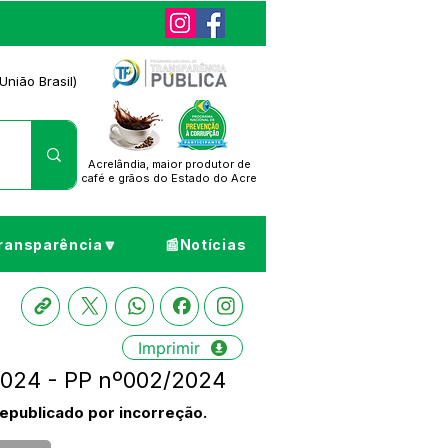
União Brasil)
Acrelândia, maior produtor de
café
e grãos do Estado do Acre
ransparência🔽
📰Notícias
Imprimir
/2024 - PP nº002/2024
epublicado por incorreção.