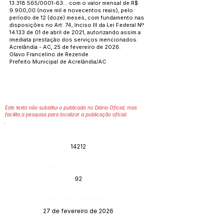
13.318.565
/0001-63... com o valor mensal de R$
9.900,00 (nove mil e novecentos reais), pelo
período de 12 (doze) meses, com fundamento nas
disposições no Art. 74, Inciso III da Lei Federal Nº
14.133 de 01 de abril de 2021, autorizando assim a
imediata prestação dos serviços mencionados.
Acrelândia - AC, 25 de fevereiro de 2026.
Olavo Francelino de Rezende
Prefeito Municipal de Acrelândia/AC
Este texto não substitui o publicado no Diário Oficial, mas
facilita a pesquisa para localizar a publicação oficial.
Número do Diário:
14212
Página da Publicação:
92
Data da Publicação:
27 de fevereiro de 2026