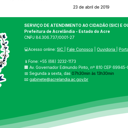
23 de abril de 2019
SERVIÇO DE ATENDIMENTO AO CIDADÃO (SIC) E O
Prefeitura de Acrelândia - Estado do Acre
CNPJ 
84.306.737/0001-27
💻Acesso online: 
SIC 
| 
Fale Conosco
 | 
Ouvidoria
| 
Port
📱Fone: +55 
(68) 3232-1173
🏢 
Av. Governador Edmundo Pinto, nº 810 CEP 69945-0
📅 Segunda a sexta, das 
07h30min às 13h30min
📧 
gabinete@acrelandia.ac.gov.br