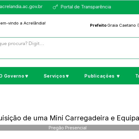
crelandia.ac.gov.br
Portal de Transparência
bem-vindo a Acrelândia!
Prefeito
Graia Caetano (
O Governo🔽
Serviços🔽
Publicações 🔽
T
uisição de uma Mini Carregadeira e Equip
Pregão Presencial