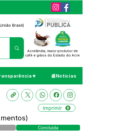
União Brasil)
Acrelândia, maior produtor de
café
e grãos do Estado do Acre
ransparência🔽
📰Notícias
Imprimir
amentos)
Concluída