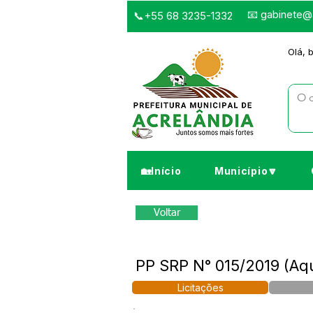
📧
gabinete@a
📞+55 68 3235-1332
Olá, 
🏡Início
Município🔽
Voltar
PP SRP N° 015/2019 (Aq
Licitações