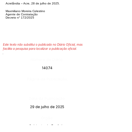
Acrelândia – Acre, 28 de julho de 2025.
Maxmiliano Moreira Celestino
Agente de Contratação
Decreto n° 172/2025
Este texto não substitui o publicado no Diário Oficial, mas
facilita a pesquisa para localizar a publicação oficial.
Número do Diário:
14074
Página da Publicação:
Data da Publicação:
29 de julho de 2025
Órgão:
Gabinete do Prefeito