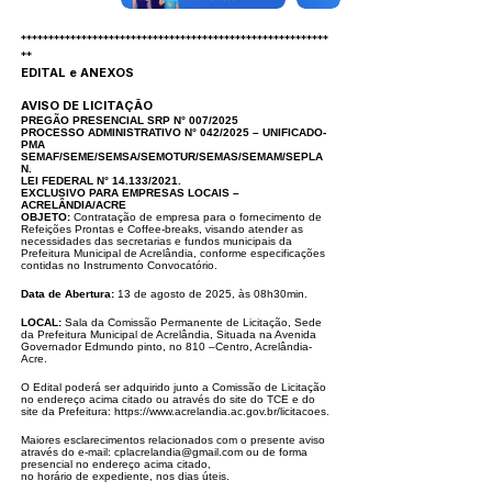
********************************************************
**
EDITAL e ANEXOS
AVISO DE LICITAÇÃO
PREGÃO PRESENCIAL SRP N° 007/2025
PROCESSO ADMINISTRATIVO N° 042/2025 – UNIFICADO-
PMA
SEMAF/SEME/SEMSA/SEMOTUR/SEMAS/SEMAM/SEPLA
N.
LEI FEDERAL N° 14.133/2021.
EXCLUSIVO PARA EMPRESAS LOCAIS –
ACRELÂNDIA/ACRE
OBJETO:
Contratação de empresa para o fornecimento de
Refeições Prontas e Coffee-breaks, visando atender as
necessidades das secretarias e fundos
municipais da
Prefeitura Municipal de Acrelândia, conforme especificações
contidas no Instrumento Convocatório.
Data de Abertura:
13 de agosto de 2025, às 08h30min.
LOCAL:
Sala da Comissão Permanente de Licitação, Sede
da Prefeitura Municipal de Acrelândia, Situada na Avenida
Governador Edmundo pinto, no 810 –
Centro, Acrelândia-
Acre.
O Edital poderá ser adquirido junto a Comissão de Licitação
no endereço acima citado ou através do site do TCE e do
site da Prefeitura:
https://www.acrelandia
.
ac.gov.br/licitacoes.
Maiores esclarecimentos relacionados com o presente aviso
através do e-mail:
cplacrelandia@gmail.com
ou de forma
presencial no endereço acima citado,
no horário de expediente, nos dias úteis.