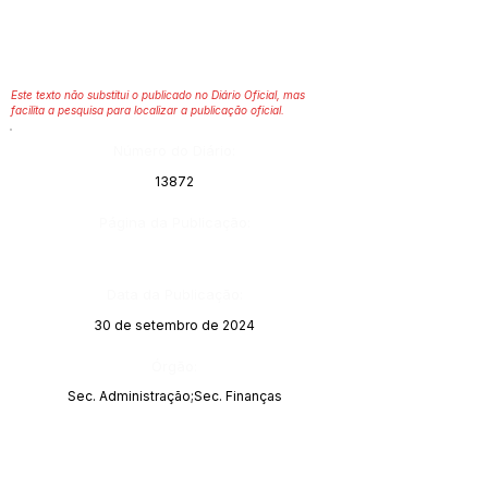
Este texto não substitui o publicado no Diário Oficial, mas
facilita a pesquisa para localizar a publicação oficial.
Número do Diário:
13872
Página da Publicação:
Data da Publicação:
30 de setembro de 2024
Órgão:
Sec. Administração;Sec. Finanças