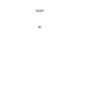
Número do Diário:
14301
Página da Publicação:
91
Data da Publicação:
7 de julho de 2026
Órgão: