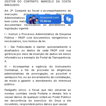
GESTOR DO CONTRATO: MARCELO DA COSTA
BREGUEDO
Art. 2º. Compete ao fiscal o acompanhamento de
execução processual dos Processos
Administrativos de Despesas Públicas – PADP,
bem como realização de todos os atos materiais e
documentais necessários ao atendimento da
legislação vigente.
I – Instruir o Processo Administrativo de Despesa
Pública – PADP com documentos obrigatórios e
necessários, nos termos da lei;
II – Dar Publicidade e manter quinzenalmente e
atualizados os dados de cada PADP sob sua
gerência por meio da inserção de dados em meios
informáticos a exemplo do Portal da Transparência;
e,
III – Acompanhar a vigência do Instrumento
Contratual, a fim de proceder às diligências
administrativas de prorrogação, se possível e
vantajoso for, ou ao encerramento da contratação,
de modo a garantir o atendimento do interesse
público.
Parágrafo único: o fiscal que não observar as
normas contidas nesta Portaria e demais leis e
causar danos de qualquer ordem ao Poder Público
em decorrência do exercício do ônus a ele
incumbido, responderá pelos danos que causar.