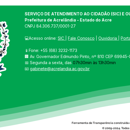
SERVIÇO DE ATENDIMENTO AO CIDADÃO (SIC) E O
Prefeitura de Acrelândia - Estado do Acre
CNPJ 
84.306.737/0001-27
💻Acesso online: 
SIC 
| 
Fale Conosco
 | 
Ouvidoria
| 
Port
📱Fone: +55 
(68) 3232-1173
🏢 
Av. Governador Edmundo Pinto, nº 810 CEP 69945-0
📅 Segunda a sexta, das 
07h30min às 13h30min
📧 
gabinete@acrelandia.ac.gov.br
Ferramenta de Transparência construída 
© 2009-2024. Todos 