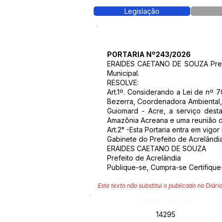
Legislação
PORTARIA Nº243/2026
ERAIDES CAETANO DE SOUZA Prefeit
Municipal.
RESOLVE:
Art.1º. Considerando a Lei de nº
Bezerra, Coordenadora Ambiental,
Guiomard - Acre, a serviço desta
Amazônia Acreana e uma reunião d
Art.2° -Esta Portaria entra em vigo
Gabinete do Prefeito de Acrelândi
ERAIDES CAETANO DE SOUZA
Prefeito de Acrelândia
Publique-se, Cumpra-se Certifique
Este texto não substitui o publicado no Diário
Número do Diário:
14295