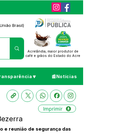
União Brasil)
Acrelândia, maior produtor de
café
e grãos do Estado do Acre
ransparência🔽
📰Notícias
Imprimir
Bezerra
ão e reunião de segurança das