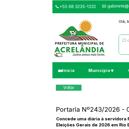
📧
gabinete@a
📞+55 68 3235-1332
Olá, 
🏡Início
Município🔽
Voltar
Portaria Nº243/2026 - 
Concede uma diária à servidora 
Eleições Gerais de 2026 em Rio 