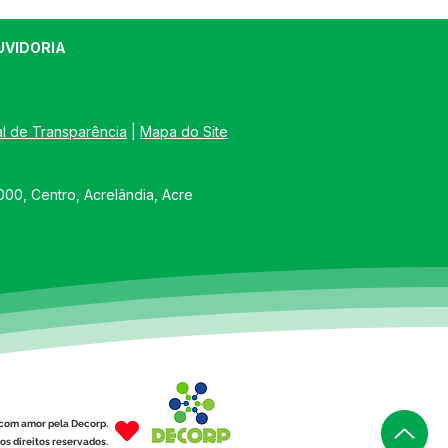
UVIDORIA
al de Transparência
 | 
Mapa do Site
00, Centro, Acrelândia, Acre
com amor pela Decorp.
os direitos reservados.