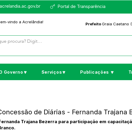
crelandia.ac.gov.br
Portal de Transparência
bem-vindo a Acrelândia!
Prefeito
Graia Caetano (
O Governo🔽
Serviços🔽
Publicações 🔽
T
Concessão de Diárias - Fernanda Trajana 
Fernanda Trajana Bezerra para participação em capacitaç
Branco.