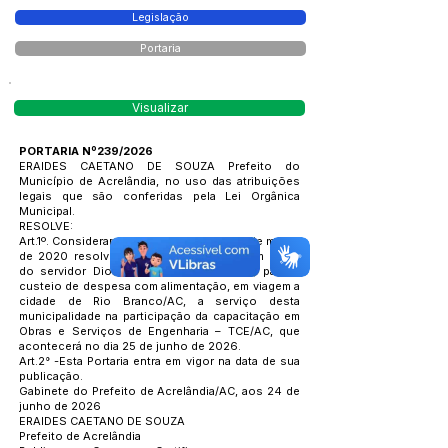
Legislação
Portaria
Visualizar
PORTARIA Nº239/2026
ERAIDES CAETANO DE SOUZA Prefeito do
Município de Acrelândia, no uso das atribuições
legais que são conferidas pela Lei Orgânica
Municipal.
RESOLVE:
Art.1º. Considerando a Lei de nº 709 de 17 de março
de 2020 resolve conceder meia diária, em nome
do servidor Dione de Souza Gonçalves, para o
custeio de despesa com alimentação, em viagem a
cidade de Rio Branco/AC, a serviço desta
municipalidade na participação da capacitação em
Obras e Serviços de Engenharia – TCE/AC, que
acontecerá no dia 25 de junho de 2026.
Art.2° -Esta Portaria entra em vigor na data de sua
publicação.
Gabinete do Prefeito de Acrelândia/AC, aos 24 de
junho de 2026
ERAIDES CAETANO DE SOUZA
Prefeito de Acrelândia