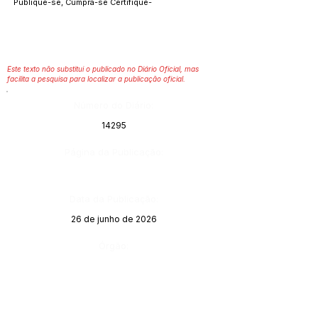
Publique-se, Cumpra-se Certifique-
Este texto não substitui o publicado no Diário Oficial, mas
facilita a pesquisa para localizar a publicação oficial.
Número do Diário:
14295
Página da Publicação:
Data da Publicação:
26 de junho de 2026
Órgão: