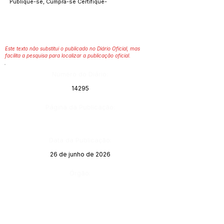
Publique-se, Cumpra-se Certifique-
Este texto não substitui o publicado no Diário Oficial, mas
facilita a pesquisa para localizar a publicação oficial.
Número do Diário:
14295
Página da Publicação:
Data da Publicação:
26 de junho de 2026
Órgão: