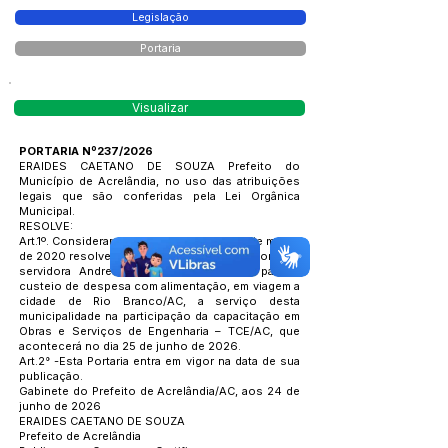
Legislação
Portaria
Visualizar
PORTARIA Nº237/2026
ERAIDES CAETANO DE SOUZA Prefeito do
Município de Acrelândia, no uso das atribuições
legais que são conferidas pela Lei Orgânica
Municipal.
RESOLVE:
Art.1º. Considerando a Lei de nº 709 de 17 de março
de 2020 resolve conceder meia diária, em nome da
servidora Andressa Pereira de Oliveira, para o
custeio de despesa com alimentação, em viagem a
cidade de Rio Branco/AC, a serviço desta
municipalidade na participação da capacitação em
Obras e Serviços de Engenharia – TCE/AC, que
acontecerá no dia 25 de junho de 2026.
Art.2° -Esta Portaria entra em vigor na data de sua
publicação.
Gabinete do Prefeito de Acrelândia/AC, aos 24 de
junho de 2026
ERAIDES CAETANO DE SOUZA
Prefeito de Acrelândia