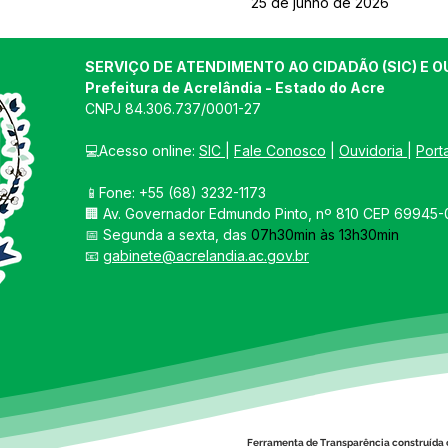
25 de junho de 2026
SERVIÇO DE ATENDIMENTO AO CIDADÃO (SIC) E O
Prefeitura de Acrelândia - Estado do Acre
CNPJ 
84.306.737/0001-27
💻Acesso online: 
SIC 
| 
Fale Conosco
 | 
Ouvidoria
| 
Port
📱Fone: +55 
(68) 3232-1173
🏢 
Av. Governador Edmundo Pinto, nº 810 CEP 69945-0
📅 Segunda a sexta, das 
07h30min às 13h30min
📧 
gabinete@acrelandia.ac.gov.br
Ferramenta de Transparência construída 