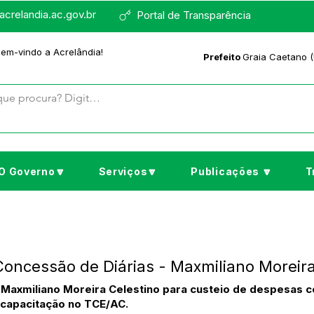
crelandia.ac.gov.br
Portal de Transparência
bem-vindo a Acrelândia!
Prefeito
Graia Caetano (
O Governo🔽
Serviços🔽
Publicações 🔽
T
Concessão de Diárias - Maxmiliano Moreira
 Maxmiliano Moreira Celestino para custeio de despesas 
 capacitação no TCE/AC.