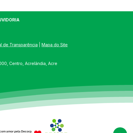
UVIDORIA
al de Transparência
 | 
Mapa do Site
00, Centro, Acrelândia, Acre
com amor pela Decorp.