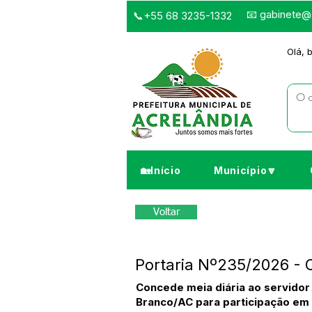
📧
gabinete@a
📞+55 68 3235-1332
Olá, 
🏡Início
Município🔽
Voltar
Portaria Nº235/2026 - 
Concede meia diária ao servidor
Branco/AC para participação em