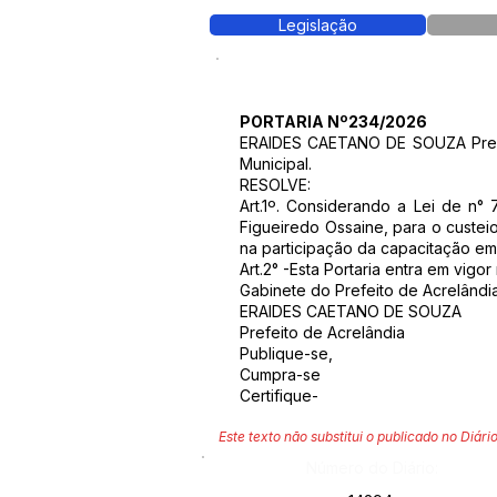
Legislação
PORTARIA Nº234/2026
ERAIDES CAETANO DE SOUZA Prefeit
Municipal.
RESOLVE:
Art.1º. Considerando a Lei de n
Figueiredo Ossaine, para o custe
na participação da capacitação em
Art.2° -Esta Portaria entra em vigo
Gabinete do Prefeito de Acrelândi
ERAIDES CAETANO DE SOUZA
Prefeito de Acrelândia
Publique-se,
Cumpra-se
Certifique-
Este texto não substitui o publicado no Diário
Número do Diário: