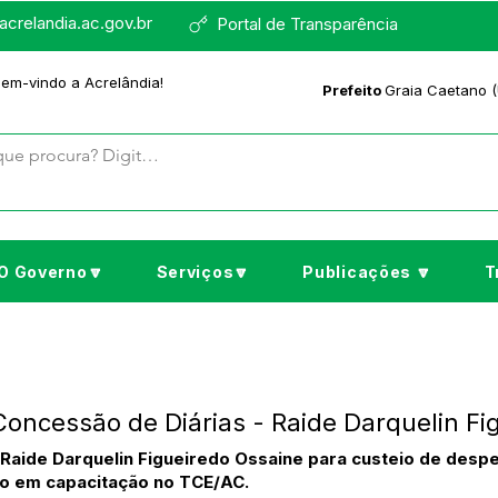
crelandia.ac.gov.br
Portal de Transparência
bem-vindo a Acrelândia!
Prefeito
Graia Caetano (
O Governo🔽
Serviços🔽
Publicações 🔽
T
Concessão de Diárias - Raide Darquelin Fi
 Raide Darquelin Figueiredo Ossaine para custeio de des
ão em capacitação no TCE/AC.