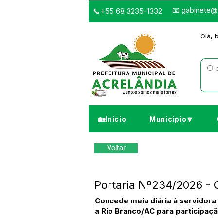
📧
gabinete@a
📞+55 68 3235-1332
Olá, 
🏡Início
Município🔽
Voltar
Portaria Nº234/2026 - 
Concede meia diária à servidora
a Rio Branco/AC para participaç