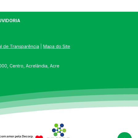
UVIDORIA
al de Transparência
 | 
Mapa do Site
00, Centro, Acrelândia, Acre
com amor pela Decorp.