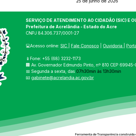
25 de junho de 2026
SERVIÇO DE ATENDIMENTO AO CIDADÃO (SIC) E O
Prefeitura de Acrelândia - Estado do Acre
CNPJ 
84.306.737/0001-27
💻Acesso online: 
SIC 
| 
Fale Conosco
 | 
Ouvidoria
| 
Port
📱Fone: +55 
(68) 3232-1173
🏢 
Av. Governador Edmundo Pinto, nº 810 CEP 69945-0
📅 Segunda a sexta, das 
07h30min às 13h30min
📧 
gabinete@acrelandia.ac.gov.br
Ferramenta de Transparência construída 