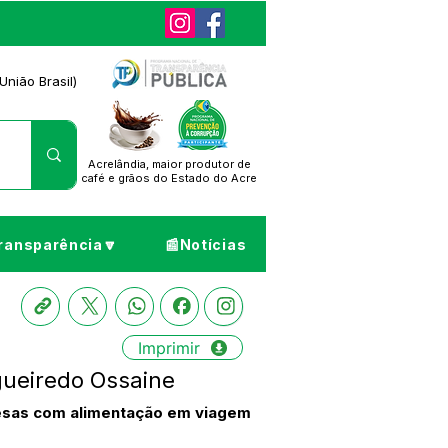
União Brasil)
Acrelândia, maior produtor de
café
e grãos do Estado do Acre
ransparência🔽
📰Notícias
Imprimir
gueiredo Ossaine
pesas com alimentação em viagem