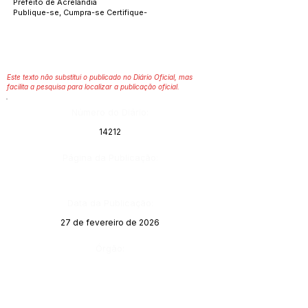
Prefeito de Acrelândia
Publique-se, Cumpra-se Certifique-
Este texto não substitui o publicado no Diário Oficial, mas
facilita a pesquisa para localizar a publicação oficial.
Número do Diário:
14212
Página da Publicação:
Data da Publicação:
27 de fevereiro de 2026
Órgão: