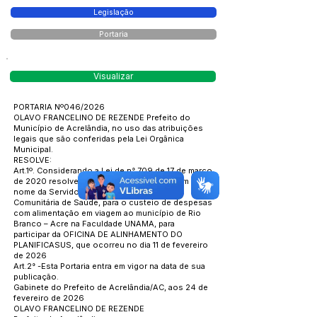
Legislação
Portaria
Visualizar
PORTARIA Nº046/2026
OLAVO FRANCELINO DE REZENDE Prefeito do
Município de Acrelândia, no uso das atribuições
legais que são conferidas pela Lei Orgânica
Municipal.
RESOLVE:
Art.1º. Considerando a Lei de n° 709 de 17 de março
de 2020 resolve conceder ½ (meia) diária em
nome da Servidora Rosilene Cocco, Agente
Comunitária de Saúde, para o custeio de despesas
com alimentação em viagem ao município de Rio
Branco – Acre na Faculdade UNAMA, para
participar da OFICINA DE ALINHAMENTO DO
PLANIFICASUS, que ocorreu no dia 11 de fevereiro
de 2026
Art.2° -Esta Portaria entra em vigor na data de sua
publicação.
Gabinete do Prefeito de Acrelândia/AC, aos 24 de
fevereiro de 2026
OLAVO FRANCELINO DE REZENDE