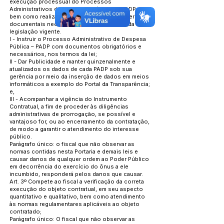
execução processual do Processos
Administrativos de Despesas Públicas – PADP,
bem como realização de todos os atos materiais e
documentais necessários ao atendimento da
legislação vigente.
I - Instruir o Processo Administrativo de Despesa
Pública – PADP com documentos obrigatórios e
necessários, nos termos da lei;
II - Dar Publicidade e manter quinzenalmente e
atualizados os dados de cada PADP sob sua
gerência por meio da inserção de dados em meios
informáticos a exemplo do Portal da Transparência;
e,
III - Acompanhar a vigência do Instrumento
Contratual, a fim de proceder às diligências
administrativas de prorrogação, se possível e
vantajoso for, ou ao encerramento da contratação,
de modo a garantir o atendimento do interesse
público.
Parágrafo único: o fiscal que não observar as
normas contidas nesta Portaria e demais leis e
causar danos de qualquer ordem ao Poder Público
em decorrência do exercício do ônus a ele
incumbido, responderá pelos danos que causar.
Art. 3º Compete ao fiscal a verificação da correta
execução do objeto contratual, em seu aspecto
quantitativo e qualitativo, bem como atendimento
às normas regulamentares aplicáveis ao objeto
contratado;
Parágrafo único: O fiscal que não observar as