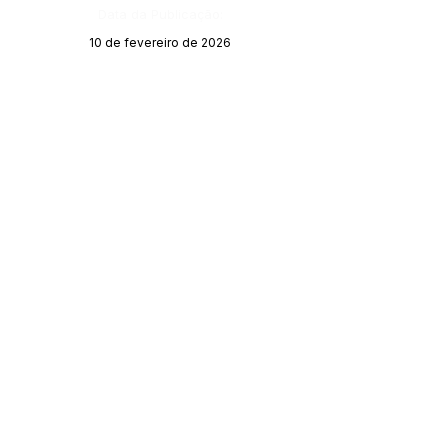
Data da Publicação:
10 de fevereiro de 2026
Órgão:
SERVIÇO DE ATENDIMENTO AO CIDADÃO 