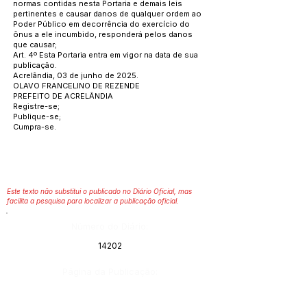
normas contidas nesta Portaria e demais leis
pertinentes e causar danos de qualquer ordem ao
Poder Público em decorrência do exercício do
ônus a ele incumbido, responderá pelos danos
que causar;
Art. 4º Esta Portaria entra em vigor na data de sua
publicação.
Acrelândia, 03 de junho de 2025.
OLAVO FRANCELINO DE REZENDE
PREFEITO DE ACRELÂNDIA
Registre-se;
Publique-se;
Cumpra-se.
Este texto não substitui o publicado no Diário Oficial, mas
facilita a pesquisa para localizar a publicação oficial.
Número do Diário:
14202
Página da Publicação: