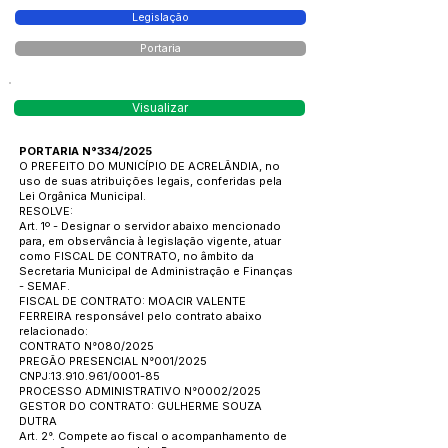
Legislação
Portaria
Visualizar
PORTARIA N°334/2025
O PREFEITO DO MUNICÍPIO DE ACRELÂNDIA, no
uso de suas atribuições legais, conferidas pela
Lei Orgânica Municipal.
RESOLVE:
Art. 1º - Designar o servidor abaixo mencionado
para, em observância à legislação vigente, atuar
como FISCAL DE CONTRATO, no âmbito da
Secretaria Municipal de Administração e Finanças
- SEMAF.
FISCAL DE CONTRATO: MOACIR VALENTE
FERREIRA responsável pelo contrato abaixo
relacionado:
CONTRATO N°080/2025
PREGÃO PRESENCIAL N°001/2025
CNPJ:
13.910.961
/0001-85
PROCESSO ADMINISTRATIVO N°0002/2025
GESTOR DO CONTRATO: GULHERME SOUZA
DUTRA
Art. 2°. Compete ao fiscal o acompanhamento de