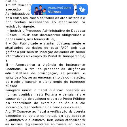
SOUZA
Art. 2º. Compete ao fiscal o acompanhamento de
execução processual dos Processos
Administrativos de Despesas Públicas – PADP,
bem como realização de todos os atos materiais e
documentais necessários ao atendimento da
legislação vigente.
I – Instruir o Processo Administrativo de Despesa
Pública – PADP com documentos obrigatórios e
necessários, nos termos da lei;
II – Dar Publicidade e manter quinzenalmente e
atualizados os dados de cada PADP sob sua
gerência por meio da inserção de dados em meios
informáticos a exemplo do Portal da Transparência;
e,
III – Acompanhar a vigência do Instrumento
Contratual, a fim de proceder às diligências
administrativas de prorrogação, se possível e
vantajoso for, ou ao encerramento da contratação,
de modo a garantir o atendimento do interesse
público.
Parágrafo único: o fiscal que não observar as
normas contidas nesta Portaria e demais leis e
causar danos de qualquer ordem ao Poder Público
em decorrência do exercício do ônus a ele
incumbido, responderá pelos danos que causar.
Art. 3º Compete ao fiscal a verificação da correta
execução do objeto contratual, em seu aspecto
quantitativo e qualitativo, bem como atendimento
às normas regulamentares aplicáveis ao objeto