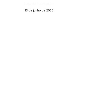
Data da Publicação:
13 de junho de 2026
Órgão:
SERVIÇO DE ATENDIMENTO AO CIDADÃO 