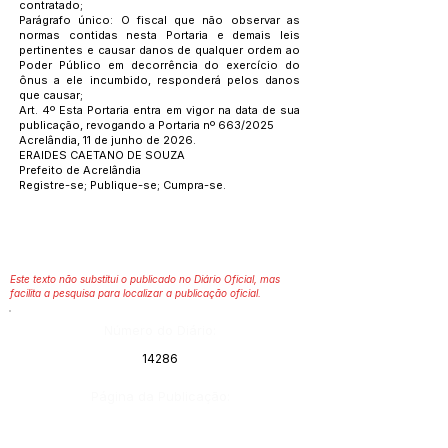
contratado;
Parágrafo único: O fiscal que não observar as
normas contidas nesta Portaria e demais leis
pertinentes e causar danos de qualquer ordem ao
Poder Público em decorrência do exercício do
ônus a ele incumbido, responderá pelos danos
que causar;
Art. 4º Esta Portaria entra em vigor na data de sua
publicação, revogando a Portaria nº 663/2025
Acrelândia, 11 de junho de 2026.
ERAIDES CAETANO DE SOUZA
Prefeito de Acrelândia
Registre-se; Publique-se; Cumpra-se.
Este texto não substitui o publicado no Diário Oficial, mas
facilita a pesquisa para localizar a publicação oficial.
Número do Diário:
14286
Página da Publicação: