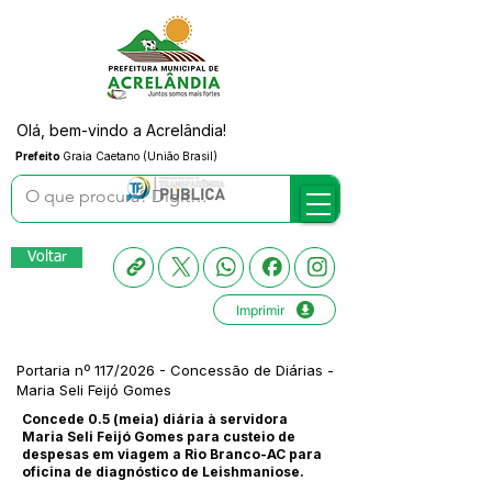
Olá, bem-vindo a Acrelândia!
Prefeito
Graia Caetano (União Brasil)
Voltar
Imprimir
Portaria nº 117/2026 - Concessão de Diárias -
Maria Seli Feijó Gomes
Concede 0.5 (meia) diária à servidora
Maria Seli Feijó Gomes para custeio de
despesas em viagem a Rio Branco-AC para
oficina de diagnóstico de Leishmaniose.