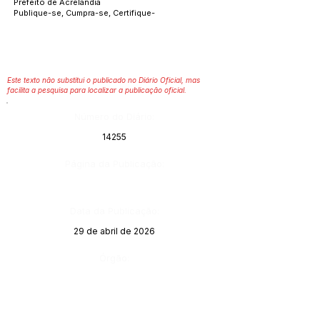
Prefeito de Acrelândia
Publique-se, Cumpra-se, Certifique-
Este texto não substitui o publicado no Diário Oficial, mas
facilita a pesquisa para localizar a publicação oficial.
Número do Diário:
14255
Página da Publicação:
Data da Publicação:
29 de abril de 2026
Órgão: