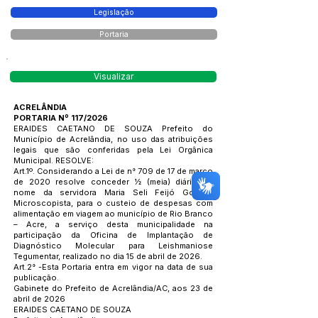
Legislação
Portaria
Visualizar
ACRELÂNDIA
PORTARIA Nº 117/2026
ERAIDES CAETANO DE SOUZA Prefeito do
Município de Acrelândia, no uso das atribuições
legais que são conferidas pela Lei Orgânica
Municipal. RESOLVE:
Art.1º. Considerando a Lei de n° 709 de 17 de março
de 2020 resolve conceder ½ (meia) diária em
nome da servidora Maria Seli Feijó Gomes,
Microscopista, para o custeio de despesas com
alimentação em viagem ao município de Rio Branco
– Acre, a serviço desta municipalidade na
participação da Oficina de Implantação de
Diagnóstico Molecular para Leishmaniose
Tegumentar, realizado no dia 15 de abril de 2026.
Art.2° -Esta Portaria entra em vigor na data de sua
publicação.
Gabinete do Prefeito de Acrelândia/AC, aos 23 de
abril de 2026
ERAIDES CAETANO DE SOUZA