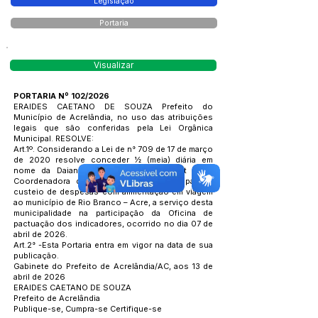
Legislação
Portaria
Visualizar
PORTARIA Nº 102/2026
ERAIDES CAETANO DE SOUZA Prefeito do
Município de Acrelândia, no uso das atribuições
legais que são conferidas pela Lei Orgânica
Municipal. RESOLVE:
Art.1º. Considerando a Lei de n° 709 de 17 de março
de 2020 resolve conceder ½ (meia) diária em
nome da Daiane Jaqueline Silva Veigant Silva,
Coordenadora de Vigilância em Saúde, para o
custeio de despesas com alimentação em viagem
ao município de Rio Branco – Acre, a serviço desta
municipalidade na participação da Oficina de
pactuação dos indicadores, ocorrido no dia 07 de
abril de 2026.
Art.2° -Esta Portaria entra em vigor na data de sua
publicação.
Gabinete do Prefeito de Acrelândia/AC, aos 13 de
abril de 2026
ERAIDES CAETANO DE SOUZA
Prefeito de Acrelândia
Publique-se, Cumpra-se Certifique-se