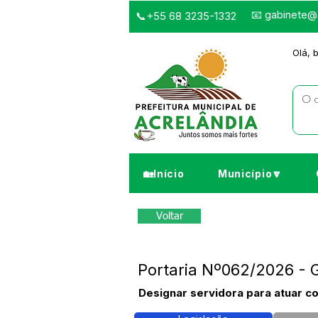
📧
gabinete@a
📞+55 68 3235-1332
Olá, 
🏡Início
Município🔽
Voltar
Portaria Nº062/2026 - G
Designar servidora para atuar c