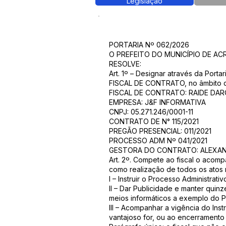
Legislação
PORTARIA Nº 062/2026
O PREFEITO DO MUNICÍPIO DE ACRELÂ
RESOLVE:
Art. 1º – Designar através da Port
FISCAL DE CONTRATO, no âmbito da
FISCAL DE CONTRATO: RAIDE DARQU
EMPRESA: J&F INFORMATIVA
CNPJ: 05.271.246/0001-11
CONTRATO DE N° 115/2021
PREGÃO PRESENCIAL: 011/2021
PROCESSO ADM Nº 041/2021
GESTORA DO CONTRATO: ALEXAN
Art. 2º. Compete ao fiscal o aco
como realização de todos os atos 
I – Instruir o Processo Administra
II – Dar Publicidade e manter qui
meios informáticos a exemplo do Po
III – Acompanhar a vigência do Inst
vantajoso for, ou ao encerramento 