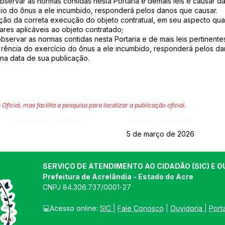
 observar as normas contidas nesta Portaria e demais leis e causar
io do ônus a ele incumbido, responderá pelos danos que causar.
cação da correta execução do objeto contratual, em seu aspecto quan
res aplicáveis ao objeto contratado;
observar as normas contidas nesta Portaria e de mais leis pertinent
rência do exercício do ônus a ele incumbido, responderá pelos da
r na data de sua publicação.
 Oficial, mas facilita a pesquisa para localizar a publicação oficial.
Página da Publicação:
Data da Publicação:
5 de março de 2026
SERVIÇO DE ATENDIMENTO AO CIDADÃO (SIC) E O
Prefeitura de Acrelândia - Estado do Acre
CNPJ 
84.306.737/0001-27
💻Acesso online: 
SIC 
| 
Fale Conosco
 | 
Ouvidoria
| 
Port