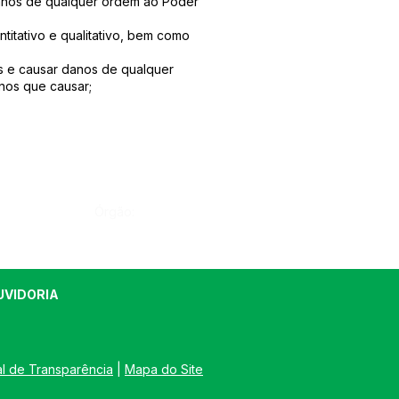
 danos de qualquer ordem ao Poder
titativo e qualitativo, bem como
es e causar danos de qualquer
nos que causar;
Órgão:
UVIDORIA
al de Transparência
 | 
Mapa do Site