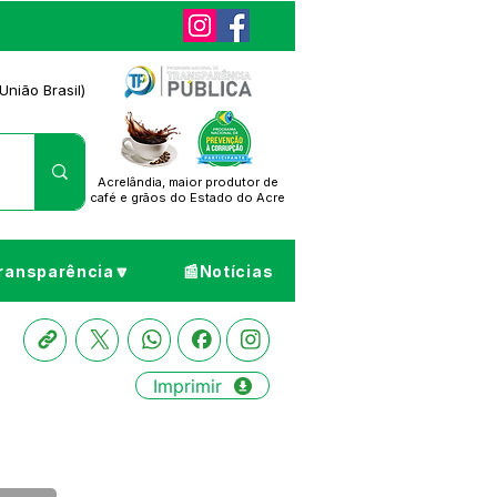
União Brasil)
Acrelândia, maior produtor de
café
e grãos do Estado do Acre
ransparência🔽
📰Notícias
Imprimir