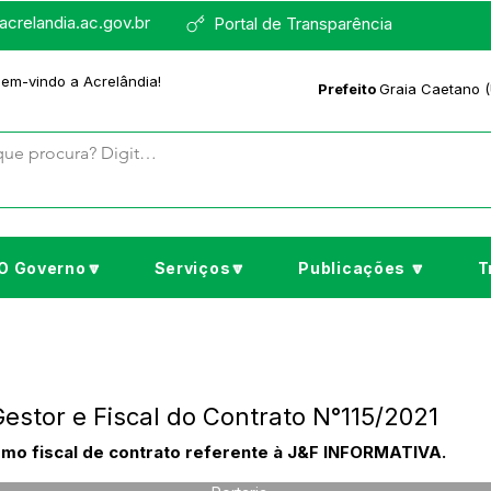
crelandia.ac.gov.br
Portal de Transparência
bem-vindo a Acrelândia!
Prefeito
Graia Caetano (
O Governo🔽
Serviços🔽
Publicações 🔽
T
estor e Fiscal do Contrato N°115/2021
omo fiscal de contrato referente à J&F INFORMATIVA.