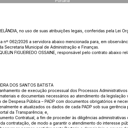
Portaria
NDIA, no uso de suas atribuições legais, conferidas pela Lei Org
aria nº 062/2026 a servidora abaixo mencionada para, em observânci
 Secretaria Municipal de Administração e Finanças.
ELIN FIGUEIREDO OSSAINE, responsável pelo contrato abaixo rel
DRA DOS SANTOS BATISTA
mpanhamento de execução processual dos Processos Administrativo
materiais e documentais necessários ao atendimento da legislação 
tivo de Despesa Pública – PADP com documentos obrigatórios e necess
nzenalmente e atualizados os dados de cada PADP sob sua gerência
rtal da Transparência; e,
rumento Contratual, a fim de proceder às diligências administrativa
da contratação, de modo a garantir o atendimento do interesse púb