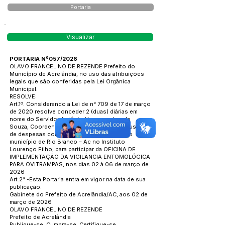
Portaria
Visualizar
PORTARIA Nº057/2026
OLAVO FRANCELINO DE REZENDE Prefeito do
Município de Acrelândia, no uso das atribuições
legais que são conferidas pela Lei Orgânica
Municipal.
RESOLVE:
Art.1º. Considerando a Lei de n° 709 de 17 de março
de 2020 resolve conceder 2 (duas) diárias em
nome do Servidor Antônio Vasconcelos de
Souza, Coordenador de Endemias, para o custeio
de despesas com alimentação em viagem ao
município de Rio Branco – Ac no Instituto
Lourenço Filho, para participar da OFICINA DE
IMPLEMENTAÇÃO DA VIGILÂNCIA ENTOMOLÓGICA
PARA OVITRAMPAS, nos dias 02 à 06 de março de
2026
Art.2° -Esta Portaria entra em vigor na data de sua
publicação.
Gabinete do Prefeito de Acrelândia/AC, aos 02 de
março de 2026
OLAVO FRANCELINO DE REZENDE
Prefeito de Acrelândia
Publique-se, Cumpra-se, Certifique-se