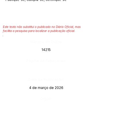
Este texto não substitui o publicado no Diário Oficial, mas
facilita a pesquisa para localizar a publicação oficial.
Número do Diário:
14215
Página da Publicação:
Data da Publicação:
4 de março de 2026
Órgão: