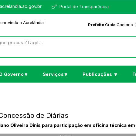
crelandia.ac.gov.br
Portal de Transparência
bem-vindo a Acrelândia!
Prefeito
Graia Caetano (
O Governo🔽
Serviços🔽
Publicações 🔽
T
 Concessão de Diárias
ano Oliveira Dinis para participação em oficina técnica em