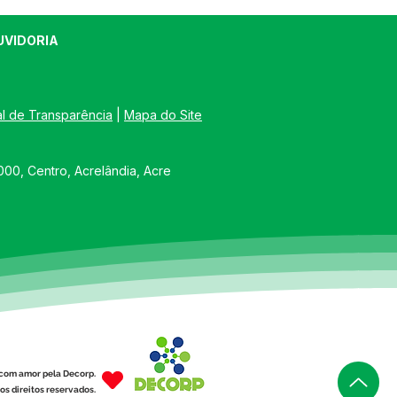
UVIDORIA
al de Transparência
 | 
Mapa do Site
00, Centro, Acrelândia, Acre
com amor pela Decorp.
os direitos reservados.