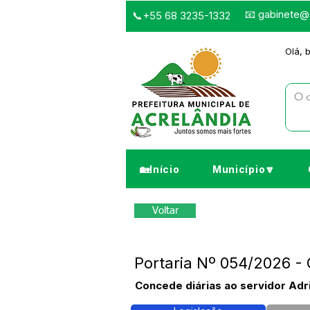
📧
gabinete@a
📞+55 68 3235-1332
Olá, 
🏡Início
Município🔽
Voltar
Portaria Nº 054/2026 -
Concede diárias ao servidor Adri