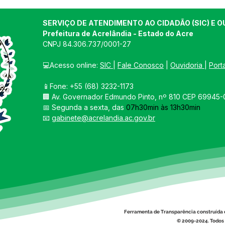
SERVIÇO DE ATENDIMENTO AO CIDADÃO (SIC) E O
Prefeitura de Acrelândia - Estado do Acre
CNPJ 
84.306.737/0001-27
💻Acesso online: 
SIC 
| 
Fale Conosco
 | 
Ouvidoria
| 
Port
📱Fone: +55 
(68) 3232-1173
🏢 
Av. Governador Edmundo Pinto, nº 810 CEP 69945-0
📅 Segunda a sexta, das 
07h30min às 13h30min
📧 
gabinete@acrelandia.ac.gov.br
Ferramenta de Transparência construída 
© 2009-2024. Todos 