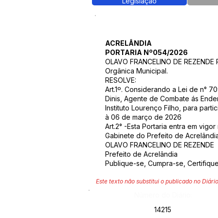
Legislação
ACRELÂNDIA
PORTARIA Nº054/2026
OLAVO FRANCELINO DE REZENDE Prefe
Orgânica Municipal.
RESOLVE:
Art.1º. Considerando a Lei de n° 
Dinis, Agente de Combate ás Ende
Instituto Lourenço Filho, para 
à 06 de março de 2026
Art.2° -Esta Portaria entra em vigo
Gabinete do Prefeito de Acrelând
OLAVO FRANCELINO DE REZENDE
Prefeito de Acrelândia
Publique-se, Cumpra-se, Certifiqu
Este texto não substitui o publicado no Diário
Número do Diário:
14215