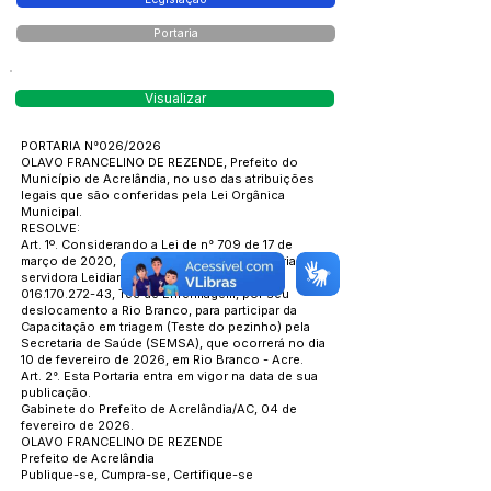
Portaria
Visualizar
PORTARIA N°026/2026
OLAVO FRANCELINO DE REZENDE, Prefeito do
Município de Acrelândia, no uso das atribuições
legais que são conferidas pela Lei Orgânica
Municipal.
RESOLVE:
Art. 1º. Considerando a Lei de n° 709 de 17 de
março de 2020, resolve conceder, meia diária, a
servidora Leidiane de Souza Carlos CPF:
016.170.272-43
, Tec de Enfermagem, por seu
deslocamento a Rio Branco, para participar da
Capacitação em triagem (Teste do pezinho) pela
Secretaria de Saúde (SEMSA), que ocorrerá no dia
10 de fevereiro de 2026, em Rio Branco - Acre.
Art. 2°. Esta Portaria entra em vigor na data de sua
publicação.
Gabinete do Prefeito de Acrelândia/AC, 04 de
fevereiro de 2026.
OLAVO FRANCELINO DE REZENDE
Prefeito de Acrelândia
Publique-se, Cumpra-se, Certifique-se