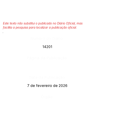
Este texto não substitui o publicado no Diário Oficial, mas
facilita a pesquisa para localizar a publicação oficial.
Número do Diário:
14201
Página da Publicação:
Data da Publicação:
7 de fevereiro de 2026
Órgão: