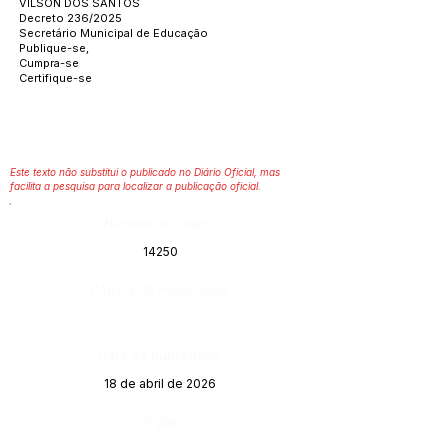
VILSON DOS SANTOS
Decreto 236/2025
Secretário Municipal de Educação
Publique-se,
Cumpra-se
Certifique-se
Este texto não substitui o publicado no Diário Oficial, mas
facilita a pesquisa para localizar a publicação oficial.
Número do Diário:
14250
Página da Publicação:
Data da Publicação:
18 de abril de 2026
Órgão: