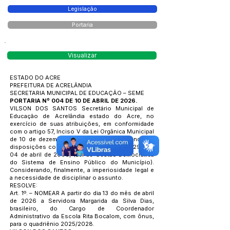
Legislação
Portaria
Visualizar
ESTADO DO ACRE
PREFEITURA DE ACRELÂNDIA
SECRETARIA MUNICIPAL DE EDUCAÇÃO – SEME
PORTARIA Nº 004 DE 10 DE ABRIL DE 2026.
VILSON DOS SANTOS Secretário Municipal de
Educação de Acrelândia estado do Acre, no
exercício de suas atribuições, em conformidade
com o artigo 57, Inciso V da Lei Orgânica Municipal
de 10 de dezembro de 1993 e, Considerando as
disposições contidas na Lei Municipal nº. 294 de
04 de abril de 2006, (Lei de Gestão Democrática
do Sistema de Ensino Público do Município).
Considerando, finalmente, a imperiosidade legal e
a necessidade de disciplinar o assunto.
RESOLVE:
Art. 1º. – NOMEAR A partir do dia 13 do mês de abril
de 2026 a Servidora Margarida da Silva Dias,
brasileiro, do Cargo de Coordenador
Administrativo da Escola Rita Bocalom, com ônus,
para o quadriênio 2025/2028.