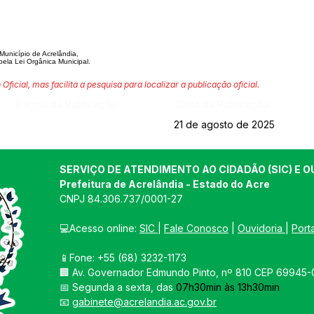
nicípio de Acrelândia,
pela Lei Orgânica Municipal.
 Oficial, mas facilita a pesquisa para localizar a publicação oficial.
Página da Publicação:
Data da Publicação:
21 de agosto de 2025
SERVIÇO DE ATENDIMENTO AO CIDADÃO (SIC) E O
Prefeitura de Acrelândia - Estado do Acre
CNPJ 
84.306.737/0001-27
💻Acesso online: 
SIC 
| 
Fale Conosco
 | 
Ouvidoria
| 
Port
📱Fone: +55 
(68) 3232-1173
🏢 
Av. Governador Edmundo Pinto, nº 810 CEP 69945-0
📅 Segunda a sexta, das 
07h30min às 13h30min
📧 
gabinete@acrelandia.ac.gov.br