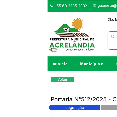
📧
gabinete@a
📞+55 68 3235-1332
Olá, 
🏡Início
Município🔽
Voltar
Portaria N°512/2025 - 
Legislação