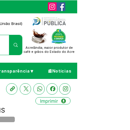
União Brasil)
Acrelândia, maior produtor de
café
e grãos do Estado do Acre
ransparência🔽
📰Notícias
Imprimir
IS