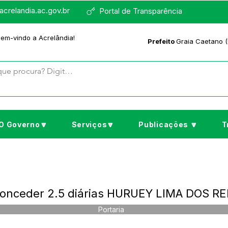
crelandia.ac.gov.br
Portal de Transparência
bem-vindo a Acrelândia!
Prefeito
Graia Caetano (
O Governo🔽
Serviços🔽
Publicações 🔽
T
Conceder 2.5 diárias HURUEY LIMA DOS RE
Portaria