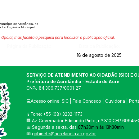
icípio de Acrelândia, no
a Lei Orgânica Municipal.
 Oficial, mas facilita a pesquisa para localizar a publicação oficial.
Página da Publicação:
Data da Publicação:
18 de agosto de 2025
SERVIÇO DE ATENDIMENTO AO CIDADÃO (SIC) E O
Prefeitura de Acrelândia - Estado do Acre
CNPJ 
84.306.737/0001-27
💻Acesso online: 
SIC 
| 
Fale Conosco
 | 
Ouvidoria
| 
Port
📱Fone: +55 
(68) 3232-1173
🏢 
Av. Governador Edmundo Pinto, nº 810 CEP 69945-0
📅 Segunda a sexta, das 
07h30min às 13h30min
📧 
gabinete@acrelandia.ac.gov.br