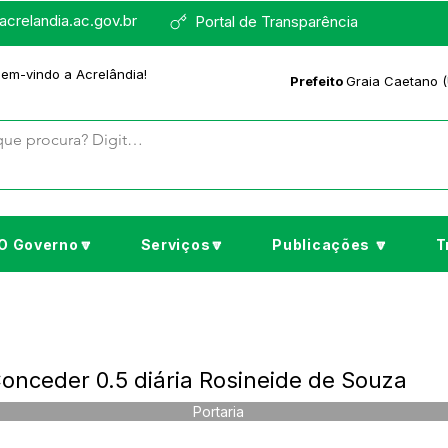
crelandia.ac.gov.br
Portal de Transparência
bem-vindo a Acrelândia!
Prefeito
Graia Caetano (
O Governo🔽
Serviços🔽
Publicações 🔽
T
onceder 0.5 diária Rosineide de Souza
Portaria