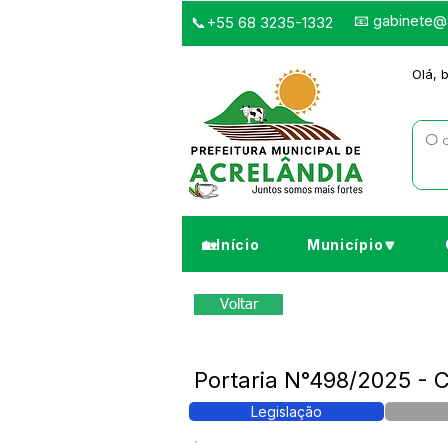
📧
gabinete@a
📞+55 68 3235-1332
Olá, 
🏡Início
Município🔽
Voltar
Portaria N°498/2025 - C
Legislação