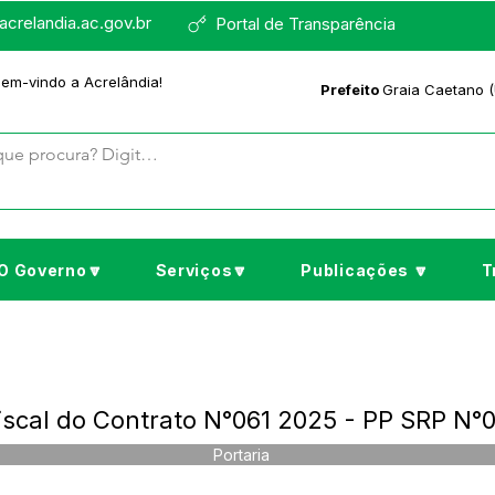
crelandia.ac.gov.br
Portal de Transparência
bem-vindo a Acrelândia!
Prefeito
Graia Caetano (
O Governo🔽
Serviços🔽
Publicações 🔽
T
Fiscal do Contrato N°061 2025 - PP SRP N°
Portaria