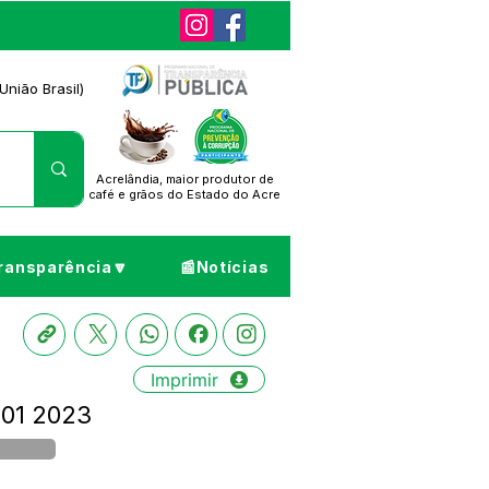
União Brasil)
Acrelândia, maior produtor de
café
e grãos do Estado do Acre
ransparência🔽
📰Notícias
Imprimir
001 2023