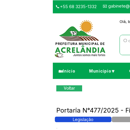
📧
gabinete@a
📞+55 68 3235-1332
Olá, 
🏡Início
Município🔽
Voltar
Portaria N°477/2025 - 
Legislação