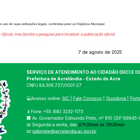
de suas atribuições legais, conferidas pela Lei Orgânica Municipal.
 Oficial, mas facilita a pesquisa para localizar a publicação oficial.
Página da Publicação:
Data da Publicação:
7 de agosto de 2025
SERVIÇO DE ATENDIMENTO AO CIDADÃO (SIC) E O
Prefeitura de Acrelândia - Estado do Acre
CNPJ 
84.306.737/0001-27
💻Acesso online: 
SIC 
| 
Fale Conosco
 | 
Ouvidoria
| 
Port
📱Fone: +55 
(68) 3232-1173
🏢 
Av. Governador Edmundo Pinto, nº 810 CEP 69945-0
📅 Segunda a sexta, das 
07h30min às 13h30min
📧 
gabinete@acrelandia.ac.gov.br