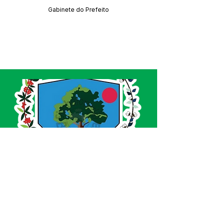
Gabinete do Prefeito
SERVIÇO DE ATENDIMENTO AO CIDADÃO 
(SIC) E OUVIDORIA
Prefeitura de Acrelândia - Estado do Acre
CNPJ 
84.306.737/0001-27
💻Acesso online: 
SIC 
| 
Fale Conosco
 | 