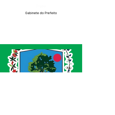
Órgão:
Gabinete do Prefeito
SERVIÇO DE ATENDIMENTO AO CIDADÃO 
(SIC) E OUVIDORIA
Prefeitura de Acrelândia - Estado do Acre
CNPJ 
84.306.737/0001-27