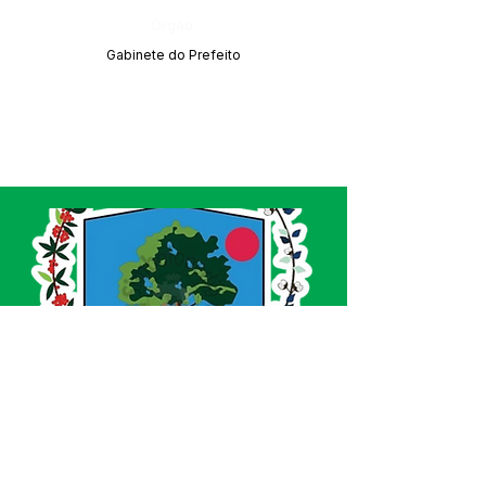
Órgão:
Gabinete do Prefeito
SERVIÇO DE ATENDIMENTO AO CIDADÃO 
(SIC) E OUVIDORIA
Prefeitura de Acrelândia - Estado do Acre
CNPJ 
84.306.737/0001-27