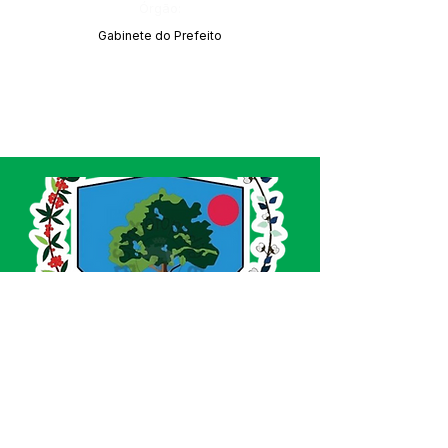
Órgão:
Gabinete do Prefeito
SERVIÇO DE ATENDIMENTO AO CIDADÃO 
(SIC) E OUVIDORIA
Prefeitura de Acrelândia - Estado do Acre
CNPJ 
84.306.737/0001-27