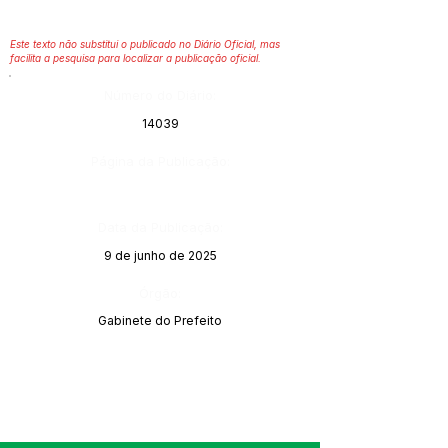
Este texto não substitui o publicado no Diário Oficial, mas
facilita a pesquisa para localizar a publicação oficial.
Número do Diário:
14039
Página da Publicação:
Data da Publicação:
9 de junho de 2025
Órgão:
Gabinete do Prefeito