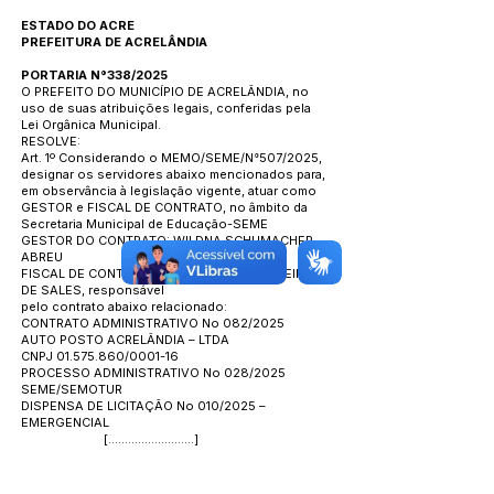
ESTADO DO ACRE
PREFEITURA DE ACRELÂNDIA
PORTARIA N°338/2025
O PREFEITO DO MUNICÍPIO DE ACRELÂNDIA, no
uso de suas atribuições legais, conferidas pela
Lei Orgânica Municipal.
RESOLVE:
Art. 1º Considerando o MEMO/SEME/N°507/2025,
designar os servidores abaixo mencionados para,
em observância à legislação vigente, atuar como
GESTOR e FISCAL DE CONTRATO, no âmbito da
Secretaria Municipal de Educação-SEME
GESTOR DO CONTRATO: WILDNA SCHUMACHER
ABREU
FISCAL DE CONTRATO: ANTÔNIO JOSÉ PEREIRA
DE SALES, responsável
pelo contrato abaixo relacionado:
CONTRATO ADMINISTRATIVO No 082/2025
AUTO POSTO ACRELÂNDIA – LTDA
CNPJ
01.575.860
/0001-16
PROCESSO ADMINISTRATIVO No 028/2025
SEME/SEMOTUR
DISPENSA DE LICITAÇÃO No 010/2025 –
EMERGENCIAL
[..........................]