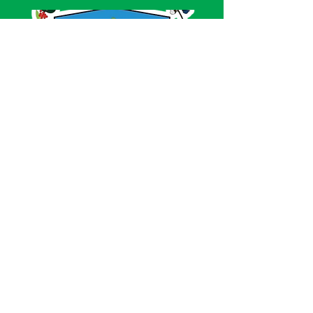
SERVIÇO DE ATENDIMENTO AO CIDADÃO 
(SIC) E OUVIDORIA
Prefeitura de Acrelândia - Estado do Acre
CNPJ 
84.306.737/0001-27
💻Acesso online: 
SIC 
| 
Fale Conosco
 | 
Ouvidoria
| 
Portal de Transparência
 | 
Mapa 
do Site
📱Fone: +55 
(68) 3232-1173
🏢 
Av. Governador Edmundo Pinto, nº 810 
CEP 69945-000, Centro, Acrelândia, Acre
📅 Segunda a sexta, das 
07h30min às 