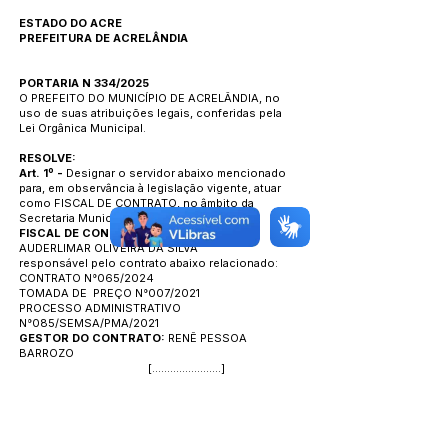
ESTADO DO ACRE
PREFEITURA DE ACRELÂNDIA
PORTARIA N 334/2025
O PREFEITO DO MUNICÍPIO DE ACRELÂNDIA, no
uso de suas atribuições legais, conferidas pela
Lei Orgânica Municipal.
RESOLVE:
Art. 1º -
Designar o servidor abaixo mencionado
para, em observância à legislação vigente, atuar
como FISCAL DE CONTRATO, no âmbito da
Secretaria Municipal de Saúde-SEMSA.
FISCAL DE CONTRATO:
FRANCISCO
AUDERLIMAR OLIVEIRA DA SILVA
responsável pelo contrato abaixo relacionado:
CONTRATO N°065/2024
TOMADA DE PREÇO N°007/2021
PROCESSO ADMINISTRATIVO
N°085/SEMSA/PMA/2021
GESTOR DO CONTRATO:
RENÊ PESSOA
BARROZO
[.......................]