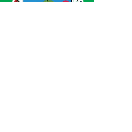
SERVIÇO DE ATENDIMENTO AO CIDADÃO 
(SIC) E OUVIDORIA
Prefeitura de Acrelândia - Estado do Acre
CNPJ 
84.306.737/0001-27
💻Acesso online: 
SIC 
| 
Fale Conosco
 | 
Ouvidoria
| 
Portal de Transparência
 | 
Mapa 
do Site
📱Fone: +55 
(68) 3232-1173
🏢 
Av. Governador Edmundo Pinto, nº 810 
CEP 69945-000, Centro, Acrelândia, Acre
📅 Segunda a sexta, das 
07h30min às 
13h30min