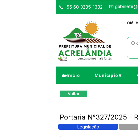
📧
gabinete@a
📞+55 68 3235-1332
Olá, 
🏡Início
Município🔽
Voltar
Portaria N°327/2025 - 
Legislação