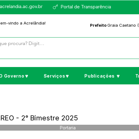
crelandia.ac.gov.br
Portal de Transparência
bem-vindo a Acrelândia!
Prefeito
Graia Caetano (
O Governo🔽
Serviços🔽
Publicações 🔽
T
RREO - 2° Bimestre 2025
Portaria