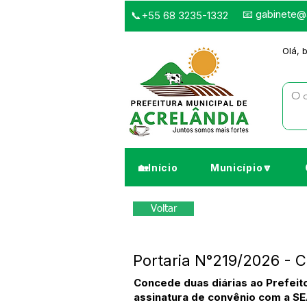
📧
gabinete@a
📞+55 68 3235-1332
Olá, 
🏡Início
Município🔽
Voltar
Portaria N°219/2026 - 
Concede duas diárias ao Prefeit
assinatura de convênio com a SE