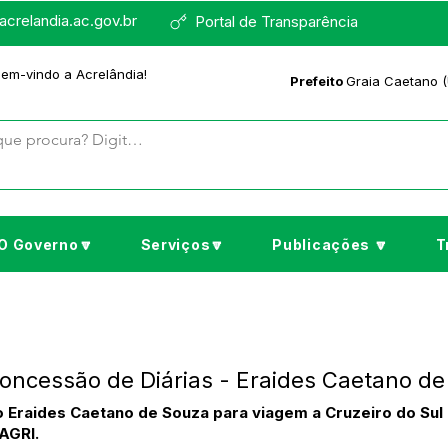
crelandia.ac.gov.br
Portal de Transparência
bem-vindo a Acrelândia!
Prefeito
Graia Caetano (
O Governo🔽
Serviços🔽
Publicações 🔽
T
Concessão de Diárias - Eraides Caetano d
o Eraides Caetano de Souza para viagem a Cruzeiro do Sul 
AGRI.