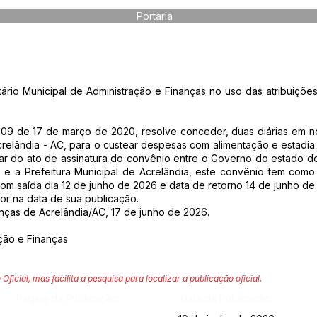
Portaria
io Municipal de Administração e Finanças no uso das atribuições
° 709 de 17 de março de 2020, resolve conceder, duas diárias em
crelândia - AC, para o custear despesas com alimentação e estad
ipar do ato de assinatura do convênio entre o Governo do estado do
 e a Prefeitura Municipal de Acrelândia, este convênio tem como
 Com saída dia 12 de junho de 2026 e data de retorno 14 de junho de
igor na data de sua publicação.
anças de Acrelândia/AC, 17 de junho de 2026.
ação e Finanças
 Oficial, mas facilita a pesquisa para localizar a publicação oficial.
Página da Publicação:
Data da Publicação: