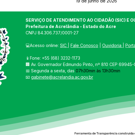
19 de junho de 2026
SERVIÇO DE ATENDIMENTO AO CIDADÃO (SIC) E O
Prefeitura de Acrelândia - Estado do Acre
CNPJ 
84.306.737/0001-27
💻Acesso online: 
SIC 
| 
Fale Conosco
 | 
Ouvidoria
| 
Port
📱Fone: +55 
(68) 3232-1173
🏢 
Av. Governador Edmundo Pinto, nº 810 CEP 69945-0
📅 Segunda a sexta, das 
07h30min às 13h30min
📧 
gabinete@acrelandia.ac.gov.br
Ferramenta de Transparência construída 