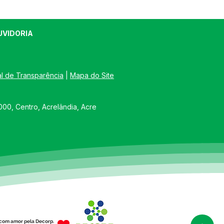
UVIDORIA
al de Transparência
 | 
Mapa do Site
00, Centro, Acrelândia, Acre
com amor pela Decorp.