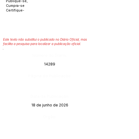
Publique-se,
Cumpra-se
Certifique-
Este texto não substitui o publicado no Diário Oficial, mas
facilita a pesquisa para localizar a publicação oficial.
Número do Diário:
14289
Página da Publicação:
Data da Publicação:
18 de junho de 2026
Órgão: