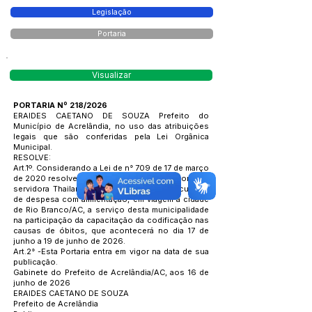
Legislação
Portaria
Visualizar
PORTARIA Nº 218/2026
ERAIDES CAETANO DE SOUZA Prefeito do
Município de Acrelândia, no uso das atribuições
legais que são conferidas pela Lei Orgânica
Municipal.
RESOLVE:
Art.1º. Considerando a Lei de n° 709 de 17 de março
de 2020 resolve conceder meia diária, em nome da
servidora Thailane Alves de Lima, para o custeio
de despesa com alimentação, em viagem a cidade
de Rio Branco/AC, a serviço desta municipalidade
na participação da capacitação da codificação nas
causas de óbitos, que acontecerá no dia 17 de
junho a 19 de junho de 2026.
Art.2° -Esta Portaria entra em vigor na data de sua
publicação.
Gabinete do Prefeito de Acrelândia/AC, aos 16 de
junho de 2026
ERAIDES CAETANO DE SOUZA
Prefeito de Acrelândia