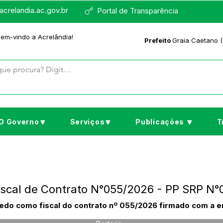
crelandia.ac.gov.br
Portal de Transparência
bem-vindo a Acrelândia!
Prefeito
Graia Caetano (
O Governo🔽
Serviços🔽
Publicações 🔽
T
Fiscal de Contrato N°055/2026 - PP SRP N°
do como fiscal do contrato nº 055/2026 firmado com a em