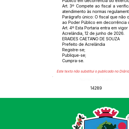
Público em decorrência do exercíc
Art. 3º Compete ao fiscal a verif
atendimento às normas regulamenta
Parágrafo único: O fiscal que não 
ao Poder Público em decorrência 
Art. 4º Esta Portaria entra em vigo
Acrelândia, 12 de junho de 2026.
ERAIDES CAETANO DE SOUZA
Prefeito de Acrelândia
Registre-se;
Publique-se;
Cumpra-se.
Este texto não substitui o publicado no Diário
Número do Diário:
14289