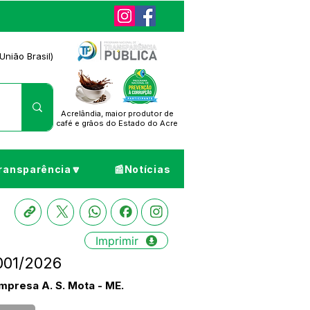
União Brasil)
Acrelândia, maior produtor de
café
e grãos do Estado do Acre
ransparência🔽
📰Notícias
Imprimir
001/2026
presa A. S. Mota - ME.