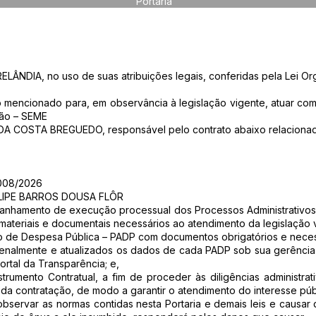
Portaria
NDIA, no uso de suas atribuições legais, conferidas pela Lei Org
ixo mencionado para, em observância à legislação vigente, atuar
ção – SEME
 COSTA BREGUEDO, responsável pelo contrato abaixo relacionad
008/2026
LIPE BARROS DOUSA FLÔR
mpanhamento de execução processual dos Processos Administrativo
materiais e documentais necessários ao atendimento da legislação 
tivo de Despesa Pública – PADP com documentos obrigatórios e necess
inzenalmente e atualizados os dados de cada PADP sob sua gerênci
rtal da Transparência; e,
strumento Contratual, a fim de proceder às diligências administra
da contratação, de modo a garantir o atendimento do interesse púb
 observar as normas contidas nesta Portaria e demais leis e caus