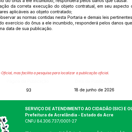
io do ônus a ele incumbido, responderá pelos danos que causar.
icação da correta execução do objeto contratual, em seu aspecto q
res aplicáveis ao objeto contratado;
observar as normas contidas nesta Portaria e demais leis pertinen
do exercício do ônus a ele incumbido, responderá pelos danos que
r na data de sua publicação.
 Oficial, mas facilita a pesquisa para localizar a publicação oficial.
Página da Publicação:
Data da Publicação:
18 de junho de 2026
93
SERVIÇO DE ATENDIMENTO AO CIDADÃO (SIC) E O
Prefeitura de Acrelândia - Estado do Acre
CNPJ 
84.306.737/0001-27