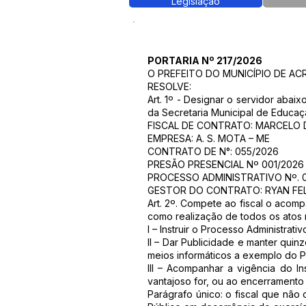
Legislação
PORTARIA Nº 217/2026
O PREFEITO DO MUNICÍPIO DE ACRELÂ
RESOLVE:
Art. 1º - Designar o servidor aba
da Secretaria Municipal de Educa
FISCAL DE CONTRATO: MARCELO DA
EMPRESA: A. S. MOTA – ME
CONTRATO DE N°: 055/2026
PRESÃO PRESENCIAL Nº 001/2026
PROCESSO ADMINISTRATIVO Nº. 
GESTOR DO CONTRATO: RYAN FE
Art. 2º. Compete ao fiscal o aco
como realização de todos os atos 
I – Instruir o Processo Administra
II – Dar Publicidade e manter qu
meios informáticos a exemplo do Po
III – Acompanhar a vigência do In
vantajoso for, ou ao encerramento 
Parágrafo único: o fiscal que não