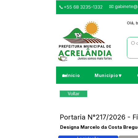
📧
gabinete@a
📞+55 68 3235-1332
Olá, 
🏡Início
Município🔽
Voltar
Portaria N°217/2026 - 
Designa Marcelo da Costa Bregue