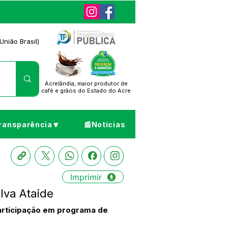
União Brasil)
Acrelândia, maior produtor de
café
e grãos do Estado do Acre
ransparência🔽
📰Notícias
Imprimir
lva Ataide
participação em programa de