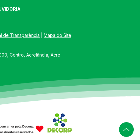
UVIDORIA
al de Transparência
 | 
Mapa do Site
00, Centro, Acrelândia, Acre
com amor pela Decorp.
os direitos reservados.