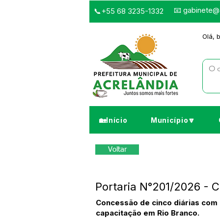
📧
gabinete@a
📞+55 68 3235-1332
Olá, 
🏡Início
Município🔽
Voltar
Portaria N°201/2026 - C
Concessão de cinco diárias com p
capacitação em Rio Branco.