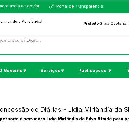
crelandia.ac.gov.br
Portal de Transparência
bem-vindo a Acrelândia!
Prefeito
Graia Caetano (
O Governo🔽
Serviços🔽
Publicações 🔽
T
oncessão de Diárias - Lidia Mirlândia da Si
ernoite à servidora Lidia Mirlândia da Silva Ataide para 