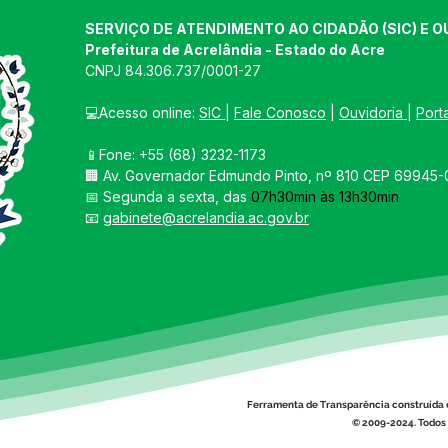
SERVIÇO DE ATENDIMENTO AO CIDADÃO (SIC) E O
Prefeitura de Acrelândia - Estado do Acre
CNPJ 
84.306.737/0001-27
💻Acesso online: 
SIC 
| 
Fale Conosco
 | 
Ouvidoria
| 
Port
📱Fone: +55 
(68) 3232-1173
🏢 
Av. Governador Edmundo Pinto, nº 810 CEP 69945-0
📅 Segunda a sexta, das 
07h30min às 13h30min
📧 
gabinete@acrelandia.ac.gov.br
Ferramenta de Transparência construída 
© 2009-2024. Todos 