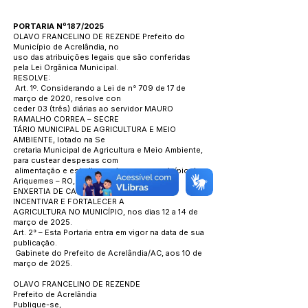
PORTARIA Nº187/2025
OLAVO FRANCELINO DE REZENDE Prefeito do
Município de Acrelândia, no
uso das atribuições legais que são conferidas
pela Lei Orgânica Municipal.
RESOLVE:
Art. 1º. Considerando a Lei de n° 709 de 17 de
março de 2020, resolve con
ceder 03 (três) diárias ao servidor MAURO
RAMALHO CORREA – SECRE
TÁRIO MUNICIPAL DE AGRICULTURA E MEIO
AMBIENTE, lotado na Se
cretaria Municipal de Agricultura e Meio Ambiente,
para custear despesas com
alimentação e estadia em viagem ao município de
Ariquemes – RO, para buscar
ENXERTIA DE CACAU, COM O OBJETIVO DE
INCENTIVAR E FORTALECER A
AGRICULTURA NO MUNICÍPIO, nos dias 12 a 14 de
março de 2025.
Art. 2° – Esta Portaria entra em vigor na data de sua
publicação.
Gabinete do Prefeito de Acrelândia/AC, aos 10 de
março de 2025.
OLAVO FRANCELINO DE REZENDE
Prefeito de Acrelândia
Publique-se,