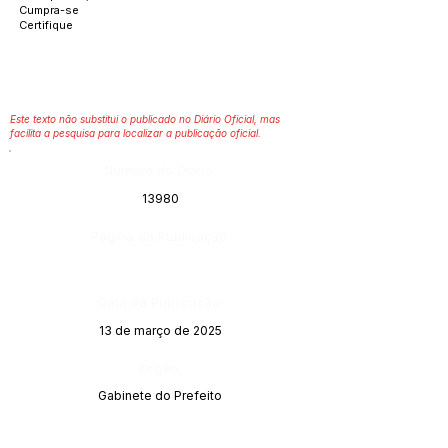
Cumpra-se
Certifique
Este texto não substitui o publicado no Diário Oficial, mas
facilita a pesquisa para localizar a publicação oficial.
Número do Diário:
13980
Página da Publicação:
Data da Publicação:
13 de março de 2025
Órgão:
Gabinete do Prefeito