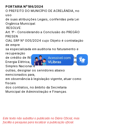
PORTARIA Nº186/2024
O PREFEITO DO MUNICÍPIO DE ACRELÂNDIA, no
uso
de suas atribuições Legais, conferidas pela Lei
Orgânica Municipal.
RESOLVE:
Art. 1º - Considerando a Conclusão do PREGÃO
PRESEN
CIAL SRP N° 005/2024 cujo Objeto é contratação
de empre
sa especializada em auditoria no faturamento e
recuperação
de crédito de INSS REGIME GERAL, das contas de
Energia Elétrica, ISS de Empresas Optantes do
Simples Nacional e
outras, designar os servidores abaixo
mencionados para,
em observância à legislação vigente, atuar como
fiscais
dos contratos, no âmbito da Secretaria
Municipal de Administração e Finanças.
Este texto não substitui o publicado no Diário Oficial, mas
facilita a pesquisa para localizar a publicação oficial.