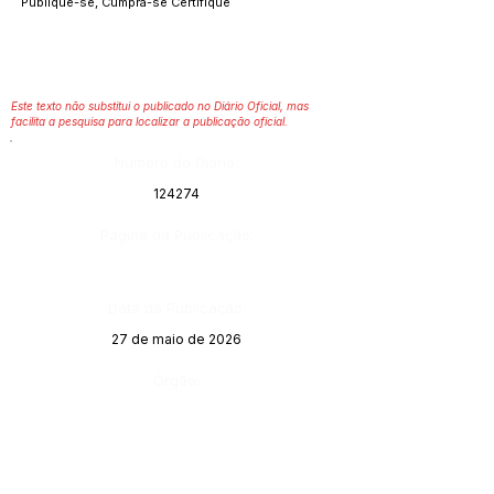
Publique-se, Cumpra-se Certifique
Este texto não substitui o publicado no Diário Oficial, mas
facilita a pesquisa para localizar a publicação oficial.
Número do Diário:
124274
Página da Publicação:
Data da Publicação:
27 de maio de 2026
Órgão: