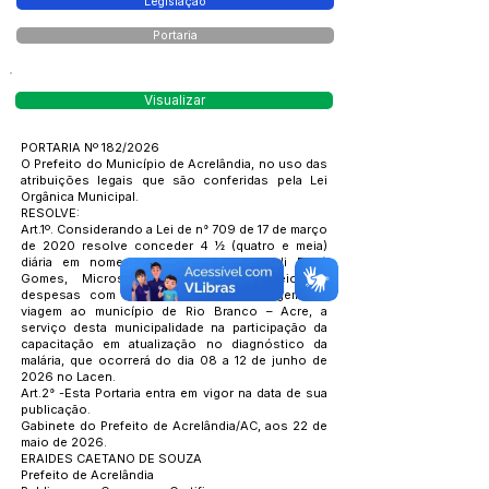
Legislação
Portaria
Visualizar
PORTARIA Nº 182/2026
O Prefeito do Município de Acrelândia, no uso das
atribuições legais que são conferidas pela Lei
Orgânica Municipal.
RESOLVE:
Art.1º. Considerando a Lei de n° 709 de 17 de março
de 2020 resolve conceder 4 ½ (quatro e meia)
diária em nome da servidora Maria Seli Feijó
Gomes, Microscopista, para o custeio de
despesas com alimentação e hospedagem em
viagem ao município de Rio Branco – Acre, a
serviço desta municipalidade na participação da
capacitação em atualização no diagnóstico da
malária, que ocorrerá do dia 08 a 12 de junho de
2026 no Lacen.
Art.2° -Esta Portaria entra em vigor na data de sua
publicação.
Gabinete do Prefeito de Acrelândia/AC, aos 22 de
maio de 2026.
ERAIDES CAETANO DE SOUZA
Prefeito de Acrelândia