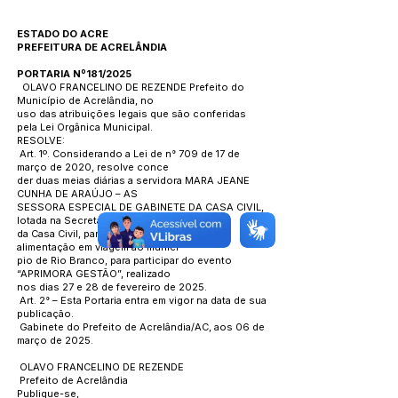
ESTADO DO ACRE
PREFEITURA DE ACRELÂNDIA
PORTARIA Nº181/2025
OLAVO FRANCELINO DE REZENDE Prefeito do
Município de Acrelândia, no
uso das atribuições legais que são conferidas
pela Lei Orgânica Municipal.
RESOLVE:
Art. 1º. Considerando a Lei de n° 709 de 17 de
março de 2020, resolve conce
der duas meias diárias a servidora MARA JEANE
CUNHA DE ARAÚJO – AS
SESSORA ESPECIAL DE GABINETE DA CASA CIVIL,
lotada na Secretaria
da Casa Civil, para custear despesas com
alimentação em viagem ao municí
pio de Rio Branco, para participar do evento
“APRIMORA GESTÃO”, realizado
nos dias 27 e 28 de fevereiro de 2025.
Art. 2° – Esta Portaria entra em vigor na data de sua
publicação.
Gabinete do Prefeito de Acrelândia/AC, aos 06 de
março de 2025.
OLAVO FRANCELINO DE REZENDE
Prefeito de Acrelândia
Publique-se,