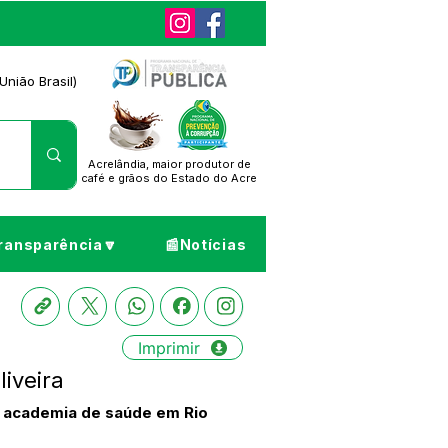
União Brasil)
Acrelândia, maior produtor de
café
e grãos do Estado do Acre
ransparência🔽
📰Notícias
Imprimir
iveira
a academia de saúde em Rio