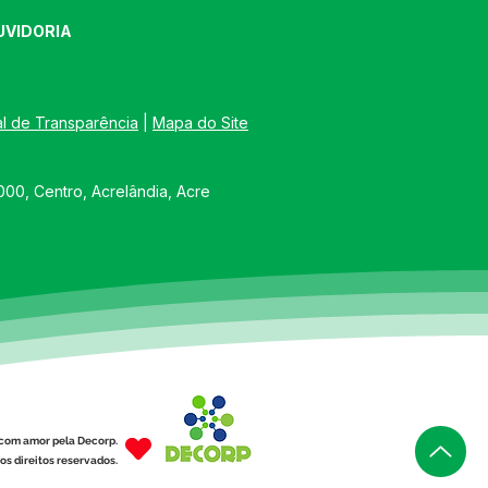
UVIDORIA
al de Transparência
 | 
Mapa do Site
00, Centro, Acrelândia, Acre
com amor pela Decorp.
os direitos reservados.