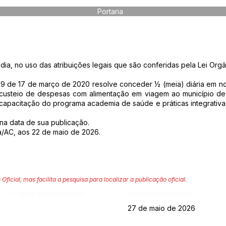
Portaria
dia, no uso das atribuições legais que são conferidas pela Lei Orgâ
709 de 17 de março de 2020 resolve conceder ½ (meia) diária em n
 o custeio de despesas com alimentação em viagem ao município de
 capacitação do programa academia de saúde e práticas integrativa
r na data de sua publicação.
a/AC, aos 22 de maio de 2026.
 Oficial, mas facilita a pesquisa para localizar a publicação oficial.
Página da Publicação:
Data da Publicação:
27 de maio de 2026