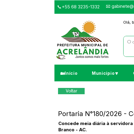
📧
gabinete@a
📞+55 68 3235-1332
Olá, 
🏡Início
Município🔽
Voltar
Portaria N°180/2026 - C
Concede meia diária à servidora
Branco - AC.