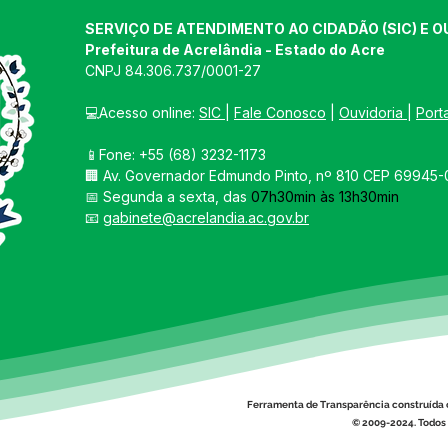
SERVIÇO DE ATENDIMENTO AO CIDADÃO (SIC) E O
Prefeitura de Acrelândia - Estado do Acre
CNPJ 
84.306.737/0001-27
💻Acesso online: 
SIC 
| 
Fale Conosco
 | 
Ouvidoria
| 
Port
📱Fone: +55 
(68) 3232-1173
🏢 
Av. Governador Edmundo Pinto, nº 810 CEP 69945-0
📅 Segunda a sexta, das 
07h30min às 13h30min
📧 
gabinete@acrelandia.ac.gov.br
Ferramenta de Transparência construída 
© 2009-2024. Todos 