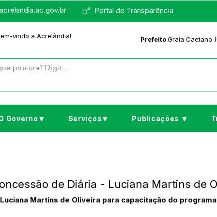
crelandia.ac.gov.br
Portal de Transparência
bem-vindo a Acrelândia!
Prefeito
Graia Caetano (
O Governo🔽
Serviços🔽
Publicações 🔽
T
oncessão de Diária - Luciana Martins de Ol
 Luciana Martins de Oliveira para capacitação do program