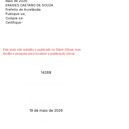
maio de 2026
ERAIDES CAETANO DE SOUZA
Prefeito de Acrelândia
Publique-se,
Cumpra-se
Certifique-
Este texto não substitui o publicado no Diário Oficial, mas
facilita a pesquisa para localizar a publicação oficial.
Número do Diário:
14268
Página da Publicação:
Data da Publicação:
19 de maio de 2026
Órgão: