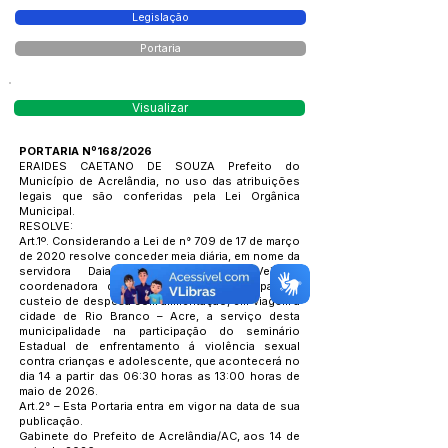
Legislação
Portaria
Visualizar
PORTARIA Nº168/2026
ERAIDES CAETANO DE SOUZA Prefeito do
Município de Acrelândia, no uso das atribuições
legais que são conferidas pela Lei Orgânica
Municipal.
RESOLVE:
Art.1º. Considerando a Lei de n° 709 de 17 de março
de 2020 resolve conceder meia diária, em nome da
servidora Daiane Jaqueline Silva Veigant,
coordenadora de vigilância em saúde, para o
custeio de despesa com alimentação, em viagem a
cidade de Rio Branco – Acre, a serviço desta
municipalidade na participação do seminário
Estadual de enfrentamento á violência sexual
contra crianças e adolescente, que acontecerá no
dia 14 a partir das 06:30 horas as 13:00 horas de
maio de 2026.
Art.2° – Esta Portaria entra em vigor na data de sua
publicação.
Gabinete do Prefeito de Acrelândia/AC, aos 14 de