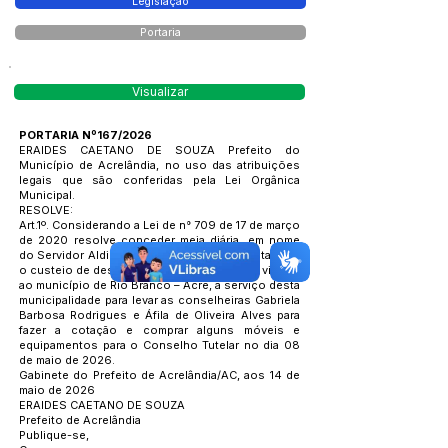
Legislação
Portaria
Visualizar
PORTARIA Nº167/2026
ERAIDES CAETANO DE SOUZA Prefeito do
Município de Acrelândia, no uso das atribuições
legais que são conferidas pela Lei Orgânica
Municipal.
RESOLVE:
Art.1º. Considerando a Lei de n° 709 de 17 de março
de 2020 resolve conceder meia diária, em nome
do Servidor Aldir Belo dos Santos, motorista, para
o custeio de despesa com alimentação, em viagem
ao município de Rio Branco – Acre, a serviço desta
municipalidade para levar as conselheiras Gabriela
Barbosa Rodrigues e Áfila de Oliveira Alves para
fazer a cotação e comprar alguns móveis e
equipamentos para o Conselho Tutelar no dia 08
de maio de 2026.
Gabinete do Prefeito de Acrelândia/AC, aos 14 de
maio de 2026
ERAIDES CAETANO DE SOUZA
Prefeito de Acrelândia
Publique-se,