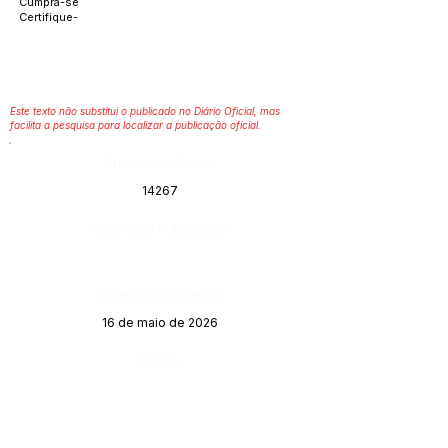
Cumpra-se
Certifique-
Este texto não substitui o publicado no Diário Oficial, mas
facilita a pesquisa para localizar a publicação oficial.
Número do Diário:
14267
Página da Publicação:
Data da Publicação:
16 de maio de 2026
Órgão: