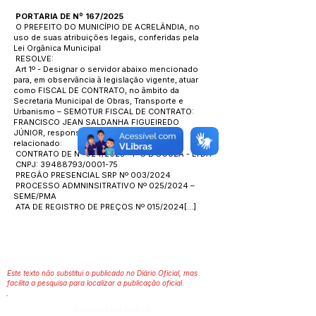
PORTARIA DE Nº 167/2025
O PREFEITO DO MUNICÍPIO DE ACRELÂNDIA, no
uso de suas atribuições legais, conferidas pela
Lei Orgânica Municipal
RESOLVE:
Art 1º - Designar o servidor abaixo mencionado
para, em observância à legislação vigente, atuar
como FISCAL DE CONTRATO, no âmbito da
Secretaria Municipal de Obras, Transporte e
Urbanismo – SEMOTUR FISCAL DE CONTRATO:
FRANCISCO JEAN SALDANHA FIGUEIREDO
JÚNIOR, responsável pelo contrato abaixo
relacionado:
CONTRATO DE N° 024/2025 - P G B SOUZA - LTDA
CNPJ:
39488793
/0001-75
PREGÃO PRESENCIAL SRP Nº 003/2024
PROCESSO ADMNINSITRATIVO Nº 025/2024 –
SEME/PMA
ATA DE REGISTRO DE PREÇOS Nº 015/2024[...]
Este texto não substitui o publicado no Diário Oficial, mas
facilita a pesquisa para localizar a publicação oficial.
Número do Diário: