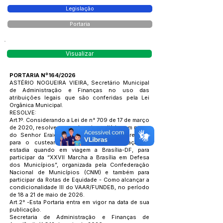
Legislação
Portaria
Visualizar
PORTARIA Nº164/2026
ASTÉRIO NOGUEIRA VIEIRA, Secretário Municipal
de Administração e Finanças no uso das
atribuições legais que são conferidas pela Lei
Orgânica Municipal.
RESOLVE:
Art.1º. Considerando a Lei de n° 709 de 17 de março
de 2020, resolve conceder, cinco diárias em nome
do Senhor Eraides Caetano de Souza, Prefeito,
para o custear despesas com alimentação e
estadia quando em viagem a Brasília-DF, para
participar da “XXVII Marcha a Brasília em Defesa
dos Municípios”, organizada pela Confederação
Nacional de Municípios (CNM) e também para
participar da Rotas de Equidade - Como alcançar a
condicionalidade III do VAAR/FUNDEB, no período
de 18 a 21 de maio de 2026.
Art.2° -Esta Portaria entra em vigor na data de sua
publicação.
Secretaria de Administração e Finanças de