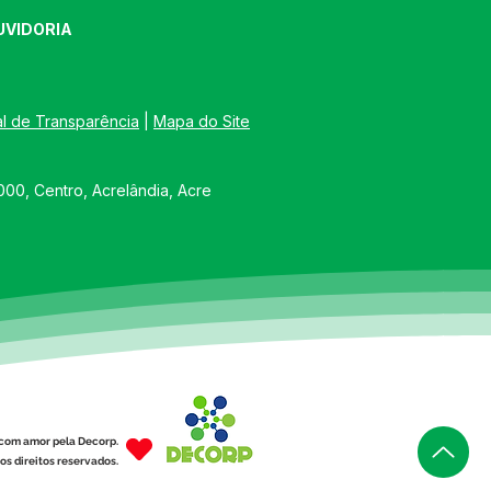
UVIDORIA
al de Transparência
 | 
Mapa do Site
00, Centro, Acrelândia, Acre
com amor pela Decorp.
os direitos reservados.