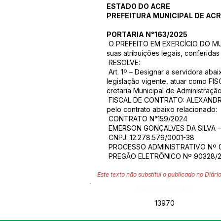
ESTADO DO ACRE
PREFEITURA MUNICIPAL DE AC
PORTARIA N°163/2025
O PREFEITO EM EXERCÍCIO DO MU
suas atribuições legais, conferidas
RESOLVE:
Art. 1º – Designar a servidora ab
legislação vigente, atuar como F
cretaria Municipal de Administraçã
FISCAL DE CONTRATO: ALEXANDR
pelo contrato abaixo relacionado:
CONTRATO N°159/2024
EMERSON GONÇALVES DA SILVA 
CNPJ: 12.278.579/0001-38
PROCESSO ADMINISTRATIVO Nº 
PREGÃO ELETRÔNICO Nº 90328/
Este texto não substitui o publicado no Diário
Número do Diário:
13970