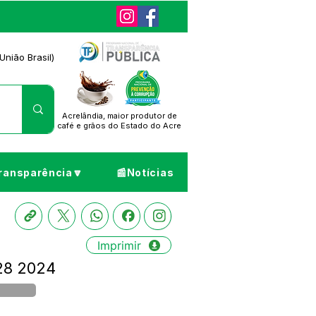
União Brasil)
Acrelândia, maior produtor de
café
e grãos do Estado do Acre
ransparência🔽
📰Notícias
Imprimir
28 2024