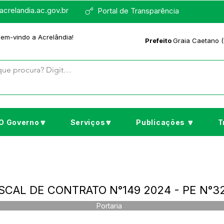
crelandia.ac.gov.br
Portal de Transparência
bem-vindo a Acrelândia!
Prefeito
Graia Caetano (
O Governo🔽
Serviços🔽
Publicações 🔽
T
FISCAL DE CONTRATO N°149 2024 - PE N°3
Portaria