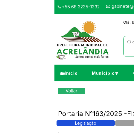
📧
gabinete@a
📞+55 68 3235-1332
Olá, 
🏡Início
Município🔽
Voltar
Portaria N°163/2025 -
Legislação