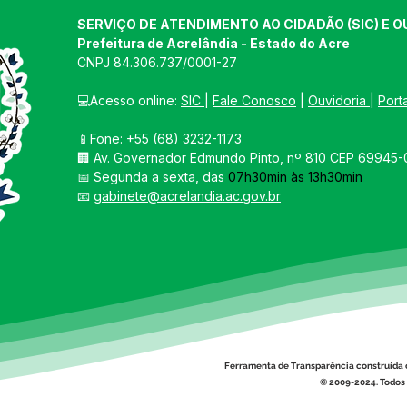
SERVIÇO DE ATENDIMENTO AO CIDADÃO (SIC) E O
Prefeitura de Acrelândia - Estado do Acre
CNPJ 
84.306.737/0001-27
💻Acesso online: 
SIC 
| 
Fale Conosco
 | 
Ouvidoria
| 
Port
📱Fone: +55 
(68) 3232-1173
🏢 
Av. Governador Edmundo Pinto, nº 810 CEP 69945-0
📅 Segunda a sexta, das 
07h30min às 13h30min
📧 
gabinete@acrelandia.ac.gov.br
Ferramenta de Transparência construída 
© 2009-2024. Todos 