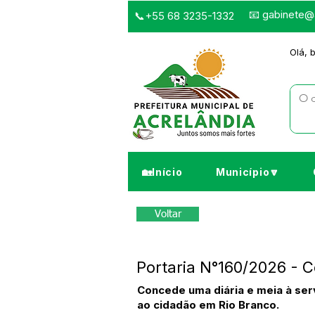
📧
gabinete@a
📞+55 68 3235-1332
Olá, 
🏡Início
Município🔽
Voltar
Portaria N°160/2026 - C
Concede uma diária e meia à serv
ao cidadão em Rio Branco.