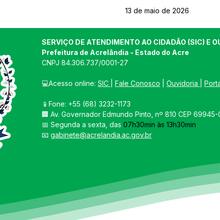
13 de maio de 2026
SERVIÇO DE ATENDIMENTO AO CIDADÃO (SIC) E O
Prefeitura de Acrelândia - Estado do Acre
CNPJ 
84.306.737/0001-27
💻Acesso online: 
SIC 
| 
Fale Conosco
 | 
Ouvidoria
| 
Port
📱Fone: +55 
(68) 3232-1173
🏢 
Av. Governador Edmundo Pinto, nº 810 CEP 69945-0
📅 Segunda a sexta, das 
07h30min às 13h30min
📧 
gabinete@acrelandia.ac.gov.br