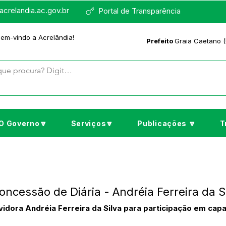
crelandia.ac.gov.br
Portal de Transparência
bem-vindo a Acrelândia!
Prefeito
Graia Caetano (
O Governo🔽
Serviços🔽
Publicações 🔽
T
oncessão de Diária - Andréia Ferreira da S
idora Andréia Ferreira da Silva para participação em cap