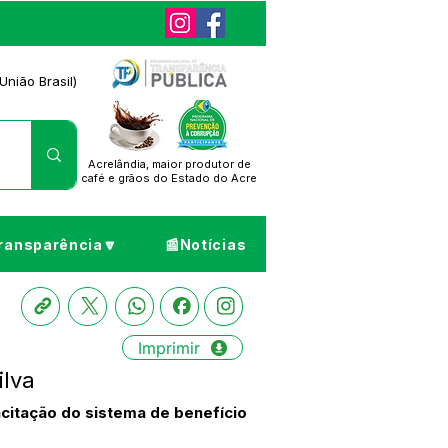
União Brasil)
Acrelândia, maior produtor de
café
e grãos do Estado do Acre
ransparência🔽
📰Notícias
Imprimir
ilva
acitação do sistema de benefício